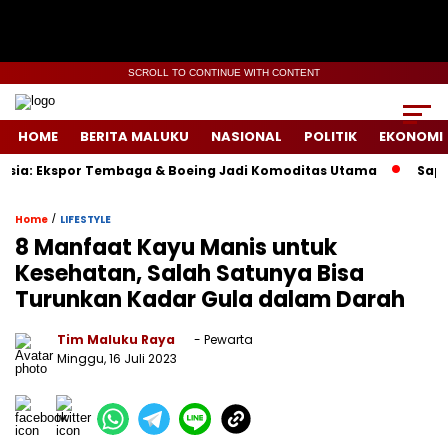
SCROLL TO CONTINUE WITH CONTENT
HOME
BERITA MALUKU
NASIONAL
POLITIK
EKONOMI
spor Tembaga & Boeing Jadi Komoditas Utama
Sapulangit P
/
Home
LIFESTYLE
8 Manfaat Kayu Manis untuk
Kesehatan, Salah Satunya Bisa
Turunkan Kadar Gula dalam Darah
Tim Maluku Raya
- Pewarta
Minggu, 16 Juli 2023