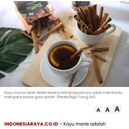
Kayu manis telah diteliti karena kemampuannya untuk membantu
mengatur kadar gula darah. (Pexels/Ngô Trọng An)
A
A
A
INDONESIARAYA.CO.ID
– Kayu manis adalah