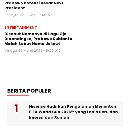
Prabowo Potensi Besar Next
President
Senin, 17 April 2023 - 15:56 WIB
ENTERTAINMENT
Disebut Namanya di Lagu Ojo
Dibandingke, Prabowo Subianto
Malah Sebut Nama Jokowi
Minggu, 26 Maret 2023 - 19:33 WIB
BERITA POPULER
Hisense Hadirkan Pengalaman Menonton
FIFA World Cup 2026™ yang Lebih Seru dan
Imersif dari Rumah