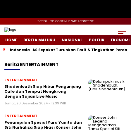
SCROLL TO CONTINUE WITH CONTENT
HOME
BERITA MALUKU
NASIONAL
POLITIK
EKONOMI
Indonesia–AS Sepakat Turunkan Tarif & Tingkatkan Perdag
Berita
ENTERTAINMENT
ENTERTAINMENT
Shadenlouth Siap Hibur Pengunjung
Cafe dan Tempat Nongkrong
dengan Sajian Live Music
Jumat, 20 Desember 2024 - 12:39 WIB
ENTERTAINMENT
Penampilan Spesial Yura Yunita dan
Siti Nurhaliza Siap Hiasi Konser John