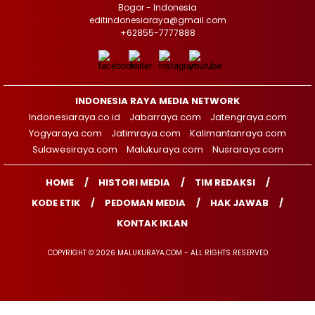
Bogor - Indonesia
editindonesiaraya@gmail.com
+62855-7777888
INDONESIA RAYA MEDIA NETWORK
Indonesiaraya.co.id
Jabarraya.com
Jatengraya.com
Yogyaraya.com
Jatimraya.com
Kalimantanraya.com
Sulawesiraya.com
Malukuraya.com
Nusraraya.com
HOME
HISTORI MEDIA
TIM REDAKSI
KODE ETIK
PEDOMAN MEDIA
HAK JAWAB
KONTAK IKLAN
COPYRIGHT © 2026 MALUKURAYA.COM - ALL RIGHTS RESERVED