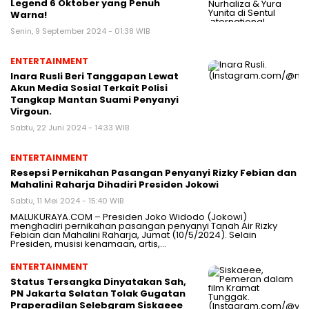
Legend 6 Oktober yang Penuh
Warna!
Senin, 9 September 2024 - 01:38 WIB
ENTERTAINMENT
Inara Rusli Beri Tanggapan Lewat
Akun Media Sosial Terkait Polisi
Tangkap Mantan Suami Penyanyi
Virgoun.
Sabtu, 22 Juni 2024 - 14:33 WIB
ENTERTAINMENT
Resepsi Pernikahan Pasangan Penyanyi Rizky Febian dan
Mahalini Raharja Dihadiri Presiden Jokowi
Sabtu, 11 Mei 2024 - 15:40 WIB
MALUKURAYA.COM – Presiden Joko Widodo (Jokowi)
menghadiri pernikahan pasangan penyanyi Tanah Air Rizky
Febian dan Mahalini Raharja, Jumat (10/5/2024). Selain
Presiden, musisi kenamaan, artis,…
ENTERTAINMENT
Status Tersangka Dinyatakan Sah,
PN Jakarta Selatan Tolak Gugatan
Praperadilan Selebgram Siskaeee