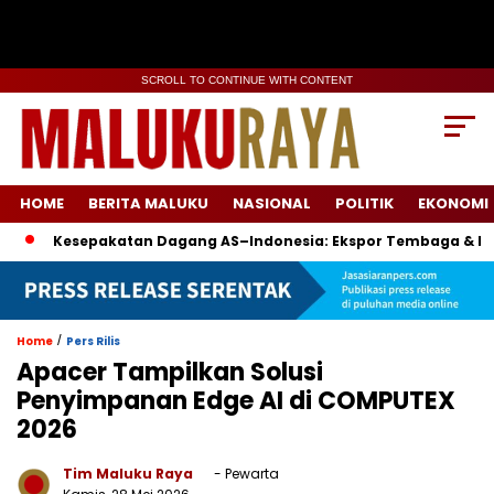
SCROLL TO CONTINUE WITH CONTENT
HOME
BERITA MALUKU
NASIONAL
POLITIK
EKONOMI
Kesepakatan Dagang AS–Indonesia: Ekspor Tembaga & Boeing J
/
Home
Pers Rilis
Apacer Tampilkan Solusi
Penyimpanan Edge AI di COMPUTEX
2026
Tim Maluku Raya
- Pewarta