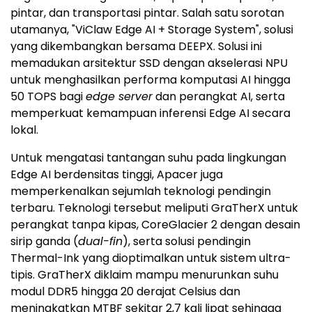
pintar, dan transportasi pintar. Salah satu sorotan
utamanya, "ViClaw Edge AI + Storage System", solusi
yang dikembangkan bersama DEEPX. Solusi ini
memadukan arsitektur SSD dengan akselerasi NPU
untuk menghasilkan performa komputasi AI hingga
50 TOPS bagi
edge server
dan perangkat AI, serta
memperkuat kemampuan inferensi Edge AI secara
lokal.
Untuk mengatasi tantangan suhu pada lingkungan
Edge AI berdensitas tinggi, Apacer juga
memperkenalkan sejumlah teknologi pendingin
terbaru. Teknologi tersebut meliputi GraTherX untuk
perangkat tanpa kipas, CoreGlacier 2 dengan desain
sirip ganda (
dual-fin
), serta solusi pendingin
Thermal-Ink yang dioptimalkan untuk sistem ultra-
tipis. GraTherX diklaim mampu menurunkan suhu
modul DDR5 hingga 20 derajat Celsius dan
meningkatkan MTBF sekitar 2,7 kali lipat sehingga