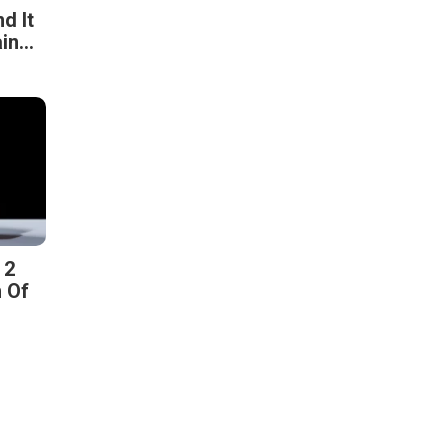
d It
n...
 2
n Of