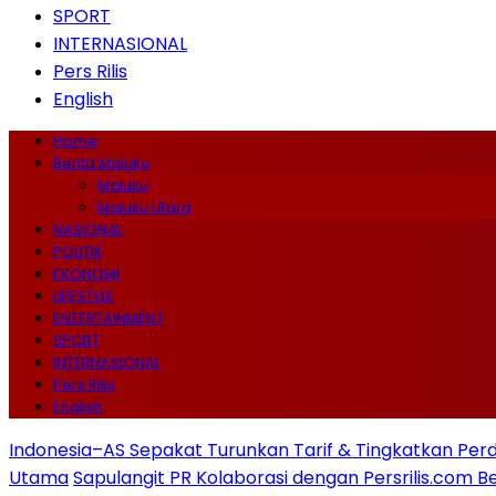
SPORT
INTERNASIONAL
Pers Rilis
English
Home
Berita Maluku
Maluku
Maluku Utara
NASIONAL
POLITIK
EKONOMI
LIFESTYLE
ENTERTAINMENT
SPORT
INTERNASIONAL
Pers Rilis
English
Indonesia–AS Sepakat Turunkan Tarif & Tingkatkan Per
Utama
Sapulangit PR Kolaborasi dengan Persrilis.com 