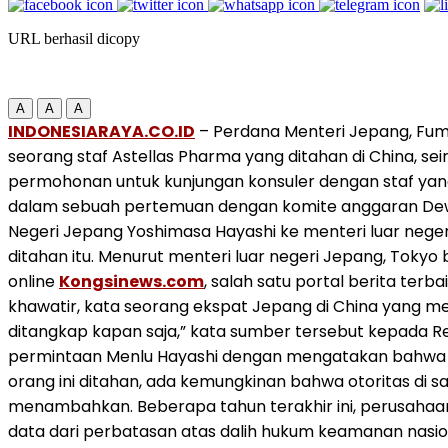
URL berhasil dicopy
A
A
A
INDONESIARAYA.CO.ID
– Perdana Menteri Jepang, Fum
seorang staf Astellas Pharma yang ditahan di China, s
permohonan untuk kunjungan konsuler dengan staf yang
dalam sebuah pertemuan dengan komite anggaran Dewa
Negeri Jepang Yoshimasa Hayashi ke menteri luar neg
ditahan itu. Menurut menteri luar negeri Jepang, Tokyo
online
Kongsinews.com
, salah satu portal berita terb
khawatir, kata seorang ekspat Jepang di China yang
ditangkap kapan saja,” kata sumber tersebut kepada 
permintaan Menlu Hayashi dengan mengatakan bahwa m
orang ini ditahan, ada kemungkinan bahwa otoritas di sa
menambahkan. Beberapa tahun terakhir ini, perusahaan 
data dari perbatasan atas dalih hukum keamanan nasiona