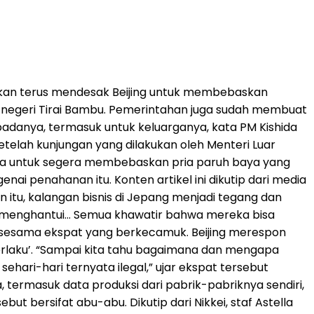
akan terus mendesak Beijing untuk membebaskan
di negeri Tirai Bambu. Pemerintahan juga sudah membuat
adanya, termasuk untuk keluarganya, kata PM Kishida
lah kunjungan yang dilakukan oleh Menteri Luar
ina untuk segera membebaskan pria paruh baya yang
ai penahanan itu. Konten artikel ini dikutip dari media
an itu, kalangan bisnis di Jepang menjadi tegang dan
g menghantui… Semua khawatir bahwa mereka bisa
n sesama ekspat yang berkecamuk. Beijing merespon
rlaku’. “Sampai kita tahu bagaimana dan mengapa
ehari-hari ternyata ilegal,” ujar ekspat tersebut
termasuk data produksi dari pabrik-pabriknya sendiri,
t bersifat abu-abu. Dikutip dari Nikkei, staf Astella