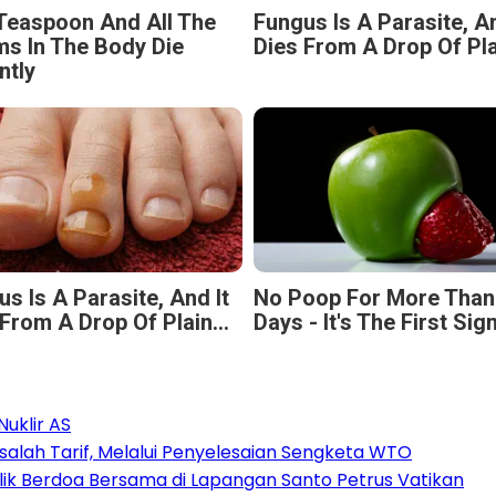
Teaspoon And All The
Fungus Is A Parasite, An
s In The Body Die
Dies From A Drop Of Plai
ntly
s Is A Parasite, And It
No Poop For More Than
From A Drop Of Plain...
Days - It's The First Sig
uklir AS
alah Tarif, Melalui Penyelesaian Sengketa WTO
olik Berdoa Bersama di Lapangan Santo Petrus Vatikan