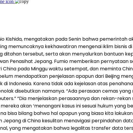
io Kishida, mengatakan pada Senin bahwa pemerintah 
eiring memuncaknya kekhawatiran mengenai iklim bisnis 
 ditahan tersebut, serta akan menyalurkan bantuan kep
n Penasihat Jepang. Fumio memberikan pernyataan sete
eri China pada Minggu waktu setempat, dan meminta Ch
 belum mendapatkan penjelasan apapun dari Beijing mengen
aik di Indonesia. Karena tidak ada kejelasan atas penahan
 menolak disebutkan namanya. “Ada perasaan cemas yan
Reuters.” “Dia menjelaskan perasaannya dan rekan-reka
ereka akan ‘menangani kasus ini sesuai hukum yang be
na bisa bilang bahwa hal apapun yang biasa kita lakukan s
Jepang di China kesulitan menavigasi perpindahan data, 
l, yang mengatakan bahwa legalitas transfer data tersebu