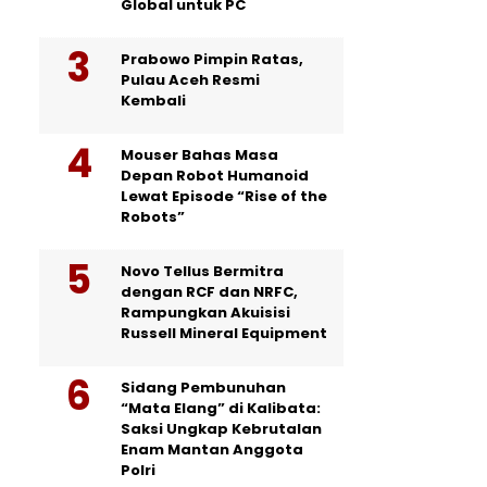
Global untuk PC
Prabowo Pimpin Ratas,
Pulau Aceh Resmi
Kembali
Mouser Bahas Masa
Depan Robot Humanoid
Lewat Episode “Rise of the
Robots”
Novo Tellus Bermitra
dengan RCF dan NRFC,
Rampungkan Akuisisi
Russell Mineral Equipment
Sidang Pembunuhan
“Mata Elang” di Kalibata:
Saksi Ungkap Kebrutalan
Enam Mantan Anggota
Polri