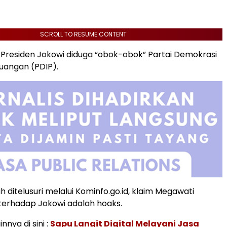
SCROLL TO RESUME CONTENT
a Presiden Jokowi diduga “obok-obok” Partai Demokrasi
juangan (PDIP).
 ditelusuri melalui Kominfo.go.id, klaim Megawati
terhadap Jokowi adalah hoaks.
innya di sini :
Sapu Langit Digital Melayani Jasa