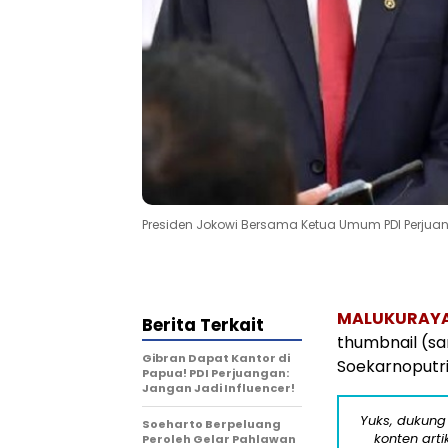
Presiden Jokowi Bersama Ketua Umum PDI Perjuan
MALUKURAY
Berita Terkait
thumbnail (s
Gibran Dapat Kantor di
Soekarnoputri
Papua! PDI Perjuangan:
Jangan Jadi Influencer!
Yuks, dukung
Soeharto Berpeluang
konten arti
Peroleh Gelar Pahlawan