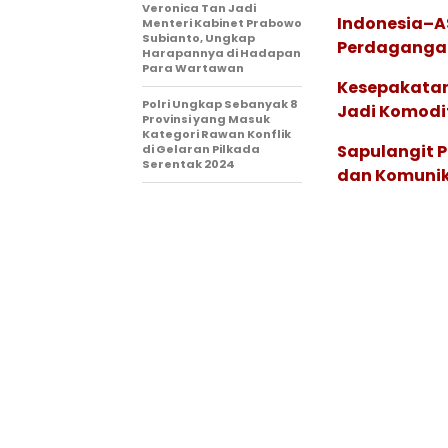
Veronica Tan Jadi
Indonesia–A
Menteri Kabinet Prabowo
Subianto, Ungkap
Perdagangan
Harapannya di Hadapan
Para Wartawan
Kesepakatan
Polri Ungkap Sebanyak 8
Jadi Komod
Provinsi yang Masuk
Kategori Rawan Konflik
Sapulangit P
di Gelaran Pilkada
Serentak 2024
dan Komunik