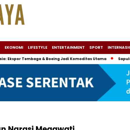
EKONOMI
LIFESTYLE
ENTERTAINMENT
SPORT
INTERNASI
r Tembaga & Boeing Jadi Komoditas Utama
Sapulangit PR K
n Narasi Megawati