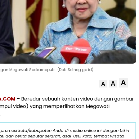
gan Megawati Soekarnoputri. (Dok. Setneg.go.id)
A
A
A
A.COM
– Beredar sebuah konten video dengan gambar
ampul video) yang memperlihatkan Megawati
.
 promosi kota/kabupaten Anda di media online ini dengan bikin
kel dan cerita seputar sejarah, asal-usul kota, tempat wisata,