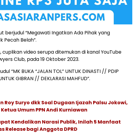
but berjudul “Megawati Ingatkan Ada Pihak yang
ik Pecah Belah”.
, cuplikan video serupa ditemukan di kanal YouTube
wyers Club, pada 19 Oktober 2023.
 judul “MK BUKA “JALAN TOL” UNTUK DINASTI // PDIP
UNTUK GIBRAN // DEKLARASI MAHFUD”.
n Roy Suryo dkk Soal Dugaan Ijazah Palsu Jokowi,
sa Ketua Umum PPN Andi Kurniawan
at Kendalikan Narasi Publik, Inilah 5 Manfaat
ess Release bagi Anggota DPRD