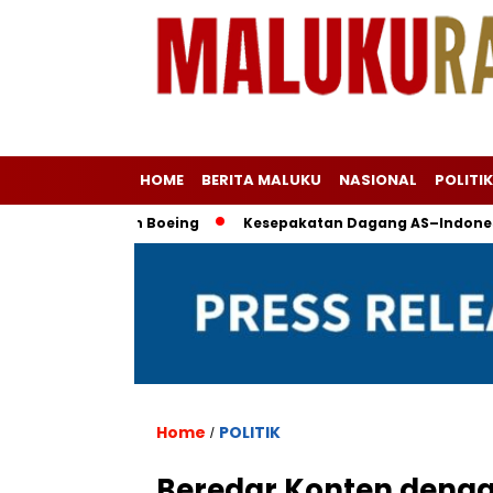
HOME
BERITA MALUKU
NASIONAL
POLITIK
nergi dan Boeing
Kesepakatan Dagang AS–Indonesia: Ekspo
Home
POLITIK
/
Beredar Konten denga