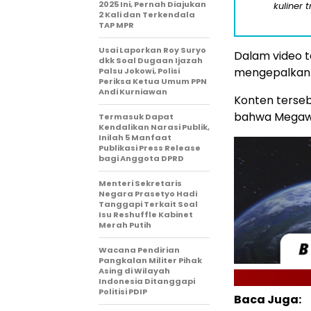
2025 Ini, Pernah Diajukan
kuliner 
2 Kali dan Terkendala
TAP MPR
Usai Laporkan Roy Suryo
Dalam video t
dkk Soal Dugaan Ijazah
mengepalkan 
Palsu Jokowi, Polisi
Periksa Ketua Umum PPN
Andi Kurniawan
Konten terseb
bahwa Megawa
Termasuk Dapat
Kendalikan Narasi Publik,
Inilah 5 Manfaat
Publikasi Press Release
bagi Anggota DPRD
Menteri Sekretaris
Negara Prasetyo Hadi
Tanggapi Terkait Soal
Isu Reshuffle Kabinet
Merah Putih
Wacana Pendirian
Pangkalan Militer Pihak
Asing di Wilayah
Indonesia Ditanggapi
Politisi PDIP
Baca Juga: