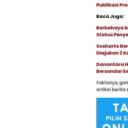
Publikasi Pr
Baca Juga:
Berbahaya b
Status Peny
Soeharto Ber
Diajukan 2 K
Danantara H
Bersandar k
Faktanya, gam
artikel berita