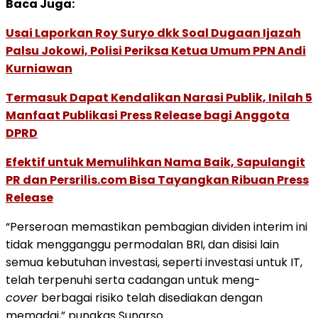
Baca Juga:
Usai Laporkan Roy Suryo dkk Soal Dugaan Ijazah
Palsu Jokowi, Polisi Periksa Ketua Umum PPN Andi
Kurniawan
Termasuk Dapat Kendalikan Narasi Publik, Inilah 5
Manfaat Publikasi Press Release bagi Anggota
DPRD
Efektif untuk Memulihkan Nama Baik, Sapulangit
PR dan Persrilis.com Bisa Tayangkan Ribuan Press
Release
“Perseroan memastikan pembagian dividen interim ini
tidak mengganggu permodalan BRI, dan disisi lain
semua kebutuhan investasi, seperti investasi untuk IT,
telah terpenuhi serta cadangan untuk meng­-
cover
berbagai risiko telah disediakan dengan
memadai,” pungkas Sunarso.