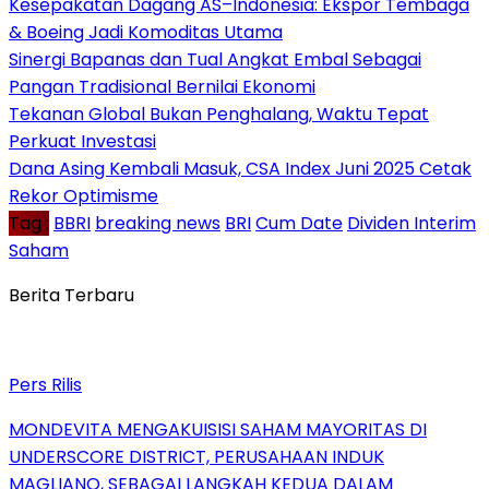
Kesepakatan Dagang AS–Indonesia: Ekspor Tembaga
& Boeing Jadi Komoditas Utama
Sinergi Bapanas dan Tual Angkat Embal Sebagai
Pangan Tradisional Bernilai Ekonomi
Tekanan Global Bukan Penghalang, Waktu Tepat
Perkuat Investasi
Dana Asing Kembali Masuk, CSA Index Juni 2025 Cetak
Rekor Optimisme
Tag :
BBRI
breaking news
BRI
Cum Date
Dividen Interim
Saham
Berita Terbaru
Pers Rilis
MONDEVITA MENGAKUISISI SAHAM MAYORITAS DI
UNDERSCORE DISTRICT, PERUSAHAAN INDUK
MAGLIANO, SEBAGAI LANGKAH KEDUA DALAM