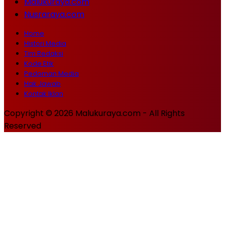
Malukuraya.com
Nusraraya.com
Home
Histori Media
Tim Redaksi
Kode Etik
Pedoman Media
Hak Jawab
Kontak Iklan
Copyright © 2026 Malukuraya.com - All Rights
Reserved