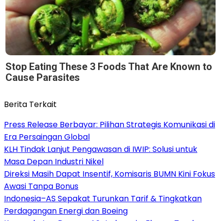
Stop Eating These 3 Foods That Are Known to
Cause Parasites
Berita Terkait
Press Release Berbayar: Pilihan Strategis Komunikasi di
Era Persaingan Global
KLH Tindak Lanjut Pengawasan di IWIP: Solusi untuk
Masa Depan Industri Nikel
Direksi Masih Dapat Insentif, Komisaris BUMN Kini Fokus
Awasi Tanpa Bonus
Indonesia–AS Sepakat Turunkan Tarif & Tingkatkan
Perdagangan Energi dan Boeing