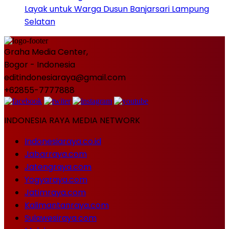
Layak untuk Warga Dusun Banjarsari Lampung
Selatan
Graha Media Center,
Bogor - Indonesia
editindonesiaraya@gmail.com
+62855-7777888
INDONESIA RAYA MEDIA NETWORK
Indonesiaraya.co.id
Jabarraya.com
Jatengraya.com
Yogyaraya.com
Jatimraya.com
Kalimantanraya.com
Sulawesiraya.com