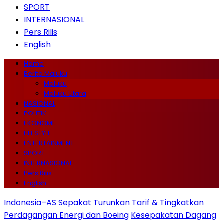
SPORT
INTERNASIONAL
Pers Rilis
English
Home
Berita Maluku
Maluku
Maluku Utara
NASIONAL
POLITIK
EKONOMI
LIFESTYLE
ENTERTAINMENT
SPORT
INTERNASIONAL
Pers Rilis
English
Indonesia–AS Sepakat Turunkan Tarif & Tingkatkan
Perdagangan Energi dan Boeing
Kesepakatan Dagang