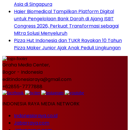
Asia di Singapura
Haier Biomedical Tampilkan Platform Digital
untuk Pengelolaan Bank Darah di Ajang ISBT
Congress 2026, Perkuat Transformasi sebagai
Mitra Solusi Menyeluruh
Pizza Hut Indonesia dan TUKR Rayakan 10 Tahun
Pizza Maker Junior Ajak Anak Peduli Lingkungan
Graha Media Center,
Bogor - Indonesia
editindonesiaraya@gmail.com
+62855-7777888
INDONESIA RAYA MEDIA NETWORK
Indonesiaraya.co.id
Jabarraya.com