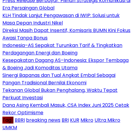
Press Release Berbayar: Pilihan Strategis Komunikasi di
Era Persaingan Global
KLH Tindak Lanjut Pengawasan di IWIP: Solusi untuk
Masa Depan Industri Nikel
Direksi Masih Dapat Insentif, Komisaris BUMN Kini Fokus
Awasi Tanpa Bonus
Indonesia–AS Sepakat Turunkan Tarif & Tingkatkan
Perdagangan Energi dan Boeing
Kesepakatan Dagang AS–Indonesia: Ekspor Tembaga
& Boeing Jadi Komoditas Utama
Sinergi Bapanas dan Tual Angkat Embal Sebagai
Pangan Tradisional Bernilai Ekonomi
Tekanan Global Bukan Penghalang, Waktu Tepat
Perkuat Investasi
Dana Asing Kembali Masuk, CSA Index Juni 2025 Cetak
Rekor Optimisme
Tag :
BBRI
breaking news
BRI
KUR
Mikro
Ultra Mikro
UMKM