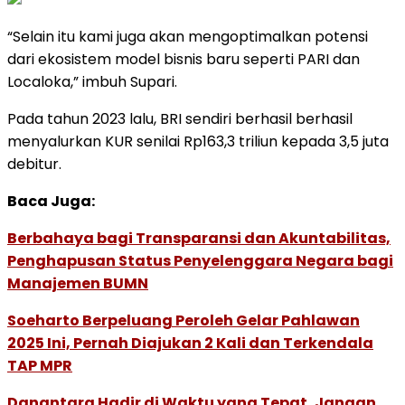
“Selain itu kami juga akan mengoptimalkan potensi
dari ekosistem model bisnis baru seperti PARI dan
Localoka,” imbuh Supari.
Pada tahun 2023 lalu, BRI sendiri berhasil berhasil
menyalurkan KUR senilai Rp163,3 triliun kepada 3,5 juta
debitur.
Baca Juga:
Berbahaya bagi Transparansi dan Akuntabilitas,
Penghapusan Status Penyelenggara Negara bagi
Manajemen BUMN
Soeharto Berpeluang Peroleh Gelar Pahlawan
2025 Ini, Pernah Diajukan 2 Kali dan Terkendala
TAP MPR
Danantara Hadir di Waktu yang Tepat, Jangan