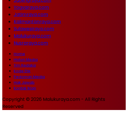
Jatengraya.com
Yogyaraya.com
Jatimraya.com
Kalimantanraya.com
Sulawesiraya.com
Malukuraya.com
Nusraraya.com
Home
Histori Media
Tim Redaksi
Kode Etik
Pedoman Media
Hak Jawab
Kontak Iklan
Copyright © 2026 Malukuraya.com - All Rights
Reserved