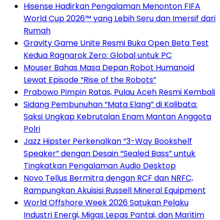
Hisense Hadirkan Pengalaman Menonton FIFA
World Cup 2026™ yang Lebih Seru dan Imersif dari
Rumah
Gravity Game Unite Resmi Buka Open Beta Test
Kedua Ragnarok Zero: Global untuk PC
Mouser Bahas Masa Depan Robot Humanoid
Lewat Episode “Rise of the Robots”
Prabowo Pimpin Ratas, Pulau Aceh Resmi Kembali
Sidang Pembunuhan “Mata Elang” di Kalibata:
Saksi Ungkap Kebrutalan Enam Mantan Anggota
Polri
Jazz Hipster Perkenalkan “3-Way Bookshelf
Speaker” dengan Desain “Sealed Bass” untuk
Tingkatkan Pengalaman Audio Desktop
Novo Tellus Bermitra dengan RCF dan NRFC,
Rampungkan Akuisisi Russell Mineral Equipment
World Offshore Week 2026 Satukan Pelaku
Industri Energi, Migas Lepas Pantai, dan Maritim