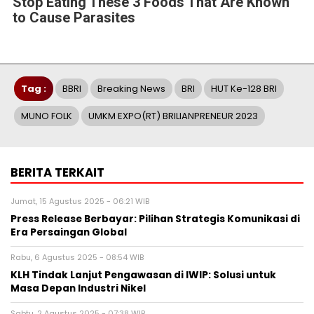
Stop Eating These 3 Foods That Are Known
to Cause Parasites
Tag :
BBRI
Breaking News
BRI
HUT Ke-128 BRI
MUNO FOLK
UMKM EXPO(RT) BRILIANPRENEUR 2023
BERITA TERKAIT
Jumat, 15 Agustus 2025 - 06:21 WIB
Press Release Berbayar: Pilihan Strategis Komunikasi di
Era Persaingan Global
Rabu, 6 Agustus 2025 - 08:54 WIB
KLH Tindak Lanjut Pengawasan di IWIP: Solusi untuk
Masa Depan Industri Nikel
Sabtu, 2 Agustus 2025 - 07:38 WIB