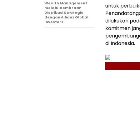
Wealth Management
untuk perbaika
melalui Kemitraan
Penandatangan
Distribusi Strategis
dengan Allianz Global
dilakukan pada
Investors
komitmen jan
pengembangan
di Indonesia.