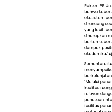
Rektor IPB Uni
bahwa keberad
ekosistem pem
dirancang sec
yang lebih be
diharapkan m
bertemu, berd
dampak positif
akademika," u
Sementara itu
menyampaikan
berkelanjuta
"Melalui pena
kualitas ruan
relevan deng
penataan interi
fasilitas pen
material rama