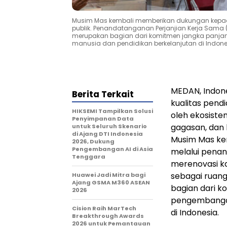
Musim Mas kembali memberikan dukungan kepada IP
publik. Penandatanganan Perjanjian Kerja Sama (P
merupakan bagian dari komitmen jangka pan
manusia dan pendidikan berkelanjutan di Indone
MEDAN, Indon
Berita Terkait
kualitas pendi
HIKSEMI Tampilkan Solusi
oleh ekosist
Penyimpanan Data
gagasan, dan 
untuk Seluruh Skenario
di Ajang DTI Indonesia
Musim Mas ke
2026, Dukung
Pengembangan AI di Asia
melalui penan
Tenggara
merenovasi k
sebagai ruang 
Huawei Jadi Mitra bagi
Ajang GSMA M360 ASEAN
bagian dari 
2026
pengembangan
Cision Raih MarTech
di
Indonesia
.
Breakthrough Awards
2026 untuk Pemantauan