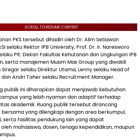
SCROLL TO RESUME CONTENT
an PKS tersebut dihadiri oleh Dr.
Alim Setiawan
M.Si selaku Rektor IPB University, Prof. Dr. Ir. Naresworo
elaku Plt. Dekan Fakultas Kehutanan dan Lingkungan IPB
an, serta manajemen Musim Mas Group yang diwakili
Siregar
selaku Direktur Utama, Lenny selaku Head of
, dan
Andri Taher
selaku Recruitment Manager.
g publik ini diharapkan dapat menjawab kebutuhan
s kampus yang lebih nyaman dan adaptif terhadap
vitas akademik. Ruang publik tersebut dirancang
g bersama yang dilengkapi dengan area berkumpul,
i, serta fasilitas pendukung lain yang dapat
 oleh mahasiswa, dosen, tenaga kependidikan, maupun
ampus.