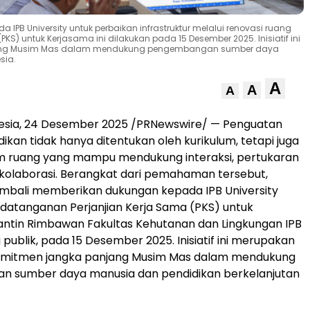
B University untuk perbaikan infrastruktur melalui renovasi ruang
KS) untuk Kerjasama ini dilakukan pada 15 Desember 2025. Inisiatif ini
jang Musim Mas dalam mendukung pengembangan sumber daya
sia.
A
A
A
esia
, 24 Desember 2025 /PRNewswire/ — Penguatan
dikan tidak hanya ditentukan oleh kurikulum, tetapi juga
em ruang yang mampu mendukung interaksi, pertukaran
kolaborasi. Berangkat dari pemahaman tersebut,
mbali memberikan dukungan kepada IPB University
datanganan Perjanjian Kerja Sama (PKS) untuk
antin Rimbawan Fakultas Kehutanan dan Lingkungan IPB
publik, pada 15 Desember 2025. Inisiatif ini merupakan
komitmen jangka panjang Musim Mas dalam mendukung
 sumber daya manusia dan pendidikan berkelanjutan