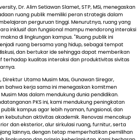
versity, Dr.
Alim Setiawan Slamet
, STP, MSi, menegaskan
aan ruang publik memiliki peran strategis dalam
belajaran perguruan tinggi. Menurutnya, ruang yang
ara inklusif dan fungsional mampu mendorong interaksi
rmakna di lingkungan kampus. "Ruang publik ini
enjadi ruang bersama yang hidup, sebagai tempat
iskusi, dan bertukar ide sehingga dapat memberikan
 terhadap kualitas interaksi dan produktivitas sivitas
jarnya.
, Direktur Utama Musim Mas,
Gunawan Siregar
,
 bahwa kerja sama ini menegaskan komitmen
n Musim Mas dalam mendukung dunia pendidikan.
ndatanganan PKS ini, kami mendukung peningkatan
g publik kampus agar lebih nyaman, fungsional, dan
an kebutuhan aktivitas akademik. Renovasi mencakup
or dan eksterior, alur sirkulasi ruang, furnitur, serta
unjang lainnya, dengan tetap memperhatikan pemilihan
h lingkungan dan prinsip keberlanjutan. Kami berharap