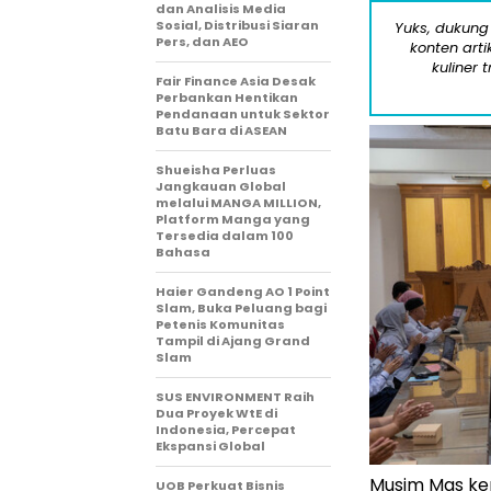
dan Analisis Media
Sosial, Distribusi Siaran
Yuks, dukung
Pers, dan AEO
konten arti
kuliner 
Fair Finance Asia Desak
Perbankan Hentikan
Pendanaan untuk Sektor
Batu Bara di ASEAN
Shueisha Perluas
Jangkauan Global
melalui MANGA MILLION,
Platform Manga yang
Tersedia dalam 100
Bahasa
Haier Gandeng AO 1 Point
Slam, Buka Peluang bagi
Petenis Komunitas
Tampil di Ajang Grand
Slam
SUS ENVIRONMENT Raih
Dua Proyek WtE di
Indonesia, Percepat
Ekspansi Global
Musim Mas ke
UOB Perkuat Bisnis