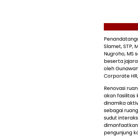
Penandatangan
Slamet
, STP, 
Nugroho, MS s
beserta jajar
oleh
Gunawan 
Corporate HR
Renovasi ruan
akan fasilita
dinamika akti
sebagai ruan
sudut interaks
dimanfaatkan
pengunjung k