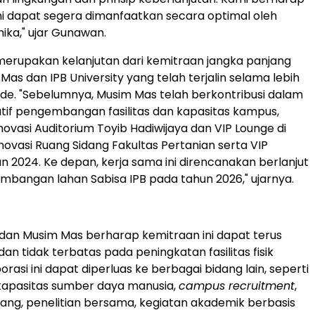
ini dapat segera dimanfaatkan secara optimal oleh
mika," ujar Gunawan.
merupakan kelanjutan dari kemitraan jangka panjang
as dan IPB University yang telah terjalin selama lebih
ade. "Sebelumnya, Musim Mas telah berkontribusi dalam
iatif pengembangan fasilitas dan kapasitas kampus,
novasi Auditorium Toyib Hadiwijaya dan VIP Lounge di
enovasi Ruang Sidang Fakultas Pertanian serta VIP
un 2024. Ke depan, kerja sama ini direncanakan berlanjut
mbangan lahan Sabisa IPB pada tahun 2026," ujarnya.
y dan Musim Mas berharap kemitraan ini dapat terus
n tidak terbatas pada peningkatan fasilitas fisik
rasi ini dapat diperluas ke berbagai bidang lain, seperti
kapasitas sumber daya manusia,
campus recruitment
,
ng, penelitian bersama, kegiatan akademik berbasis