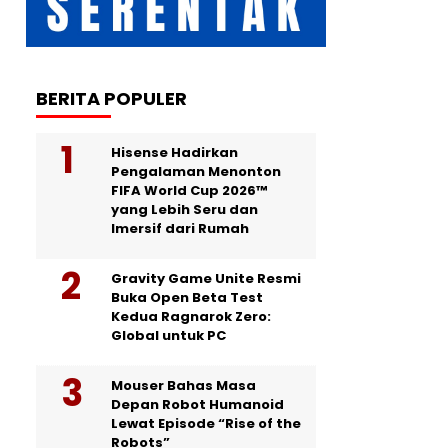
BERITA POPULER
Hisense Hadirkan
Pengalaman Menonton
FIFA World Cup 2026™
yang Lebih Seru dan
Imersif dari Rumah
Gravity Game Unite Resmi
Buka Open Beta Test
Kedua Ragnarok Zero:
Global untuk PC
Mouser Bahas Masa
Depan Robot Humanoid
Lewat Episode “Rise of the
Robots”