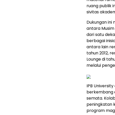
ruang publik 
sivitas akade
Dukungan ini 
antara Musim M
dari satu dek
berbagai inis
antara lain re
tahun 2012, r
Lounge di tah
melalui penge
IPB Universit
berkembang da
semata. Kolabo
peningkatan 
program maga