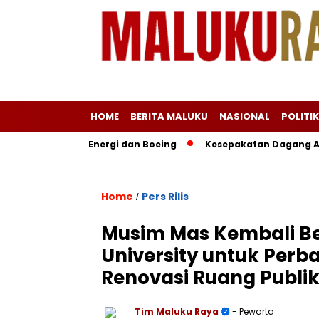
HOME
BERITA MALUKU
NASIONAL
POLITIK
agangan Energi dan Boeing
Kesepakatan Dagang AS–Indone
Home
Pers Rilis
/
Musim Mas Kembali Be
University untuk Perba
Renovasi Ruang Publi
Tim Maluku Raya
- Pewarta