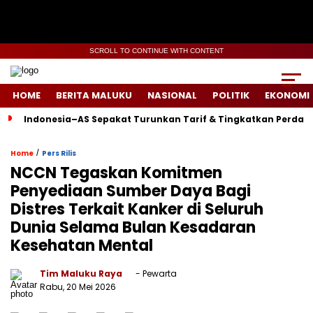
SCROLL TO CONTINUE WITH CONTENT
HOME
BERITA MALUKU
NASIONAL
POLITIK
EKONOMI
Indonesia–AS Sepakat Turunkan Tarif & Tingkatkan Perdag
/
Home
Pers Rilis
NCCN Tegaskan Komitmen
Penyediaan Sumber Daya Bagi
Distres Terkait Kanker di Seluruh
Dunia Selama Bulan Kesadaran
Kesehatan Mental
Tim Maluku Raya
- Pewarta
Rabu, 20 Mei 2026