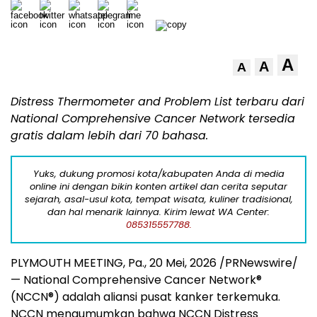
A
A
A
Distress Thermometer and Problem List terbaru dari
National Comprehensive Cancer Network tersedia
gratis dalam lebih dari 70 bahasa.
Yuks, dukung promosi kota/kabupaten Anda di media
online ini dengan bikin konten artikel dan cerita seputar
sejarah, asal-usul kota, tempat wisata, kuliner tradisional,
dan hal menarik lainnya. Kirim lewat WA Center:
085315557788.
PLYMOUTH MEETING, Pa.
,
20 Mei, 2026
/PRNewswire/
— National Comprehensive Cancer Network
®
(NCCN
®
) adalah aliansi pusat kanker terkemuka.
NCCN mengumumkan bahwa NCCN Distress