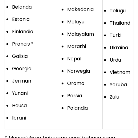
Belanda
Makedonia
Telugu
Estonia
Melayu
Thailand
Finlandia
Malayalam
Turki
Prancis *
Marathi
Ukraina
Galisia
Nepal
Urdu
Georgia
Norwegia
Vietnam
Jerman
Oromo
Yoruba
Yunani
Persia
Zulu
Hausa
Polandia
Ibrani
* Menunjukkan beberapa versi bahasa yang