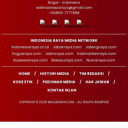
Bogor - Indonesia
editindonesiaraya@gmail.com
+62855-7777888
INDONESIA RAYA MEDIA NETWORK
Indonesiaraya.co.id
Jabarraya.com
Jatengraya.com
Yogyaraya.com
Jatimraya.com
Kalimantanraya.com
Sulawesiraya.com
Malukuraya.com
Nusraraya.com
HOME
HISTORI MEDIA
TIM REDAKSI
KODE ETIK
PEDOMAN MEDIA
HAK JAWAB
KONTAK IKLAN
COPYRIGHT © 2026 MALUKURAYA.COM - ALL RIGHTS RESERVED