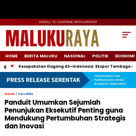
SCROLL TO CONTINUE WITH CONTENT
HOME
BERITA MALUKU
NASIONAL
POLITIK
EKONOMI
Kesepakatan Dagang AS–Indonesia: Ekspor Tembaga & Boeing J
/
Home
Pers Rilis
Panduit Umumkan Sejumlah
Penunjukan Eksekutif Penting guna
Mendukung Pertumbuhan Strategis
dan Inovasi