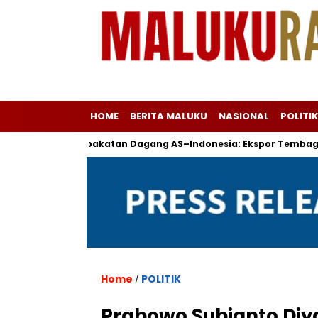
HOME
BERITA MALUKU
NASIONAL
POLITIK
Kesepakatan Dagang AS–Indonesia: Ekspor Tembaga & Boei
Home
POLITIK
/
Prabowo Subianto Diy