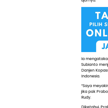
ujarnya.
Ia mengataka
Subianto menj
Danjen Kopass
Indonesia.
“Saya meyakin
jika pak Prab
Rudy.
Diketahui, P