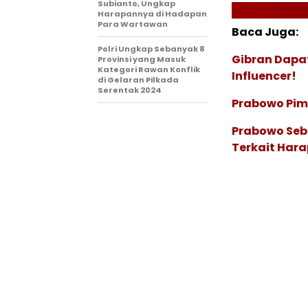
Subianto, Ungkap
Harapannya di Hadapan
Para Wartawan
Baca Juga:
Polri Ungkap Sebanyak 8
Gibran Dapat
Provinsi yang Masuk
Kategori Rawan Konflik
Influencer!
di Gelaran Pilkada
Serentak 2024
Prabowo Pimp
Prabowo Sebu
Terkait Hara