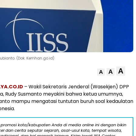
Subianto. (Dok. Kemhan.go.id)
A
A
A
YA.CO.ID
– Wakil Sekretaris Jenderal (Wasekjen) DPP
dra, Rudy Susmanto meyakini bahwa ketua umumnya,
anto mampu mengatasi tuntutan buruh soal kedaulatan
onesia.
 promosi kota/kabupaten Anda di media online ini dengan bikin
kel dan cerita seputar sejarah, asal-usul kota, tempat wisata,
tradisional, dan hal menarik lainnya. Kirim lewat WA Center: