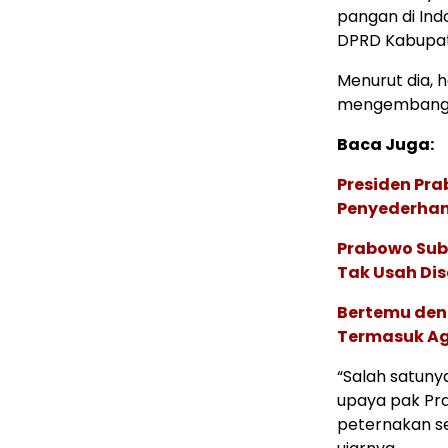
pangan di Ind
DPRD Kabupate
Menurut dia, 
mengembangka
Baca Juga:
Presiden Pra
Penyederhan
Prabowo Sub
Tak Usah Di
Bertemu deng
Termasuk Ag
“Salah satun
upaya pak P
peternakan s