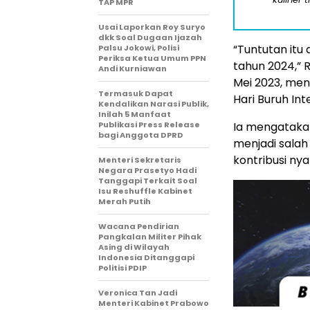
TAP MPR
Usai Laporkan Roy Suryo
dkk Soal Dugaan Ijazah
“Tuntutan itu
Palsu Jokowi, Polisi
Periksa Ketua Umum PPN
tahun 2024,” 
Andi Kurniawan
Mei 2023, men
Termasuk Dapat
Hari Buruh Int
Kendalikan Narasi Publik,
Inilah 5 Manfaat
Publikasi Press Release
Ia mengataka
bagi Anggota DPRD
menjadi salah
kontribusi ny
Menteri Sekretaris
Negara Prasetyo Hadi
Tanggapi Terkait Soal
Isu Reshuffle Kabinet
Merah Putih
Wacana Pendirian
Pangkalan Militer Pihak
Asing di Wilayah
Indonesia Ditanggapi
Politisi PDIP
Veronica Tan Jadi
Menteri Kabinet Prabowo