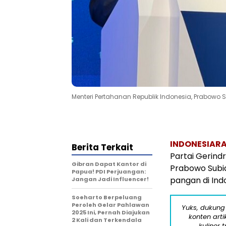
Menteri Pertahanan Republik Indonesia, Prabowo 
INDONESIARA
Berita Terkait
Partai Gerin
Gibran Dapat Kantor di
Prabowo Subi
Papua! PDI Perjuangan:
pangan di Ind
Jangan Jadi Influencer!
Soeharto Berpeluang
Peroleh Gelar Pahlawan
Yuks, dukung
2025 Ini, Pernah Diajukan
konten arti
2 Kali dan Terkendala
kuliner 