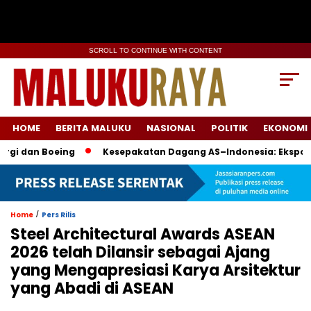
SCROLL TO CONTINUE WITH CONTENT
HOME
BERITA MALUKU
NASIONAL
POLITIK
EKONOMI
n Boeing
Kesepakatan Dagang AS–Indonesia: Ekspor Temba
/
Home
Pers Rilis
Steel Architectural Awards ASEAN
2026 telah Dilansir sebagai Ajang
yang Mengapresiasi Karya Arsitektur
yang Abadi di ASEAN