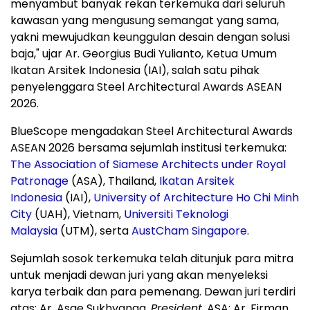
menyambut banyak rekan terkemuka dari seluruh
kawasan yang mengusung semangat yang sama,
yakni mewujudkan keunggulan desain dengan solusi
baja," ujar Ar.
Georgius Budi Yulianto
, Ketua Umum
Ikatan Arsitek Indonesia (IAI), salah satu pihak
penyelenggara Steel Architectural Awards ASEAN
2026.
BlueScope mengadakan Steel Architectural Awards
ASEAN 2026 bersama sejumlah institusi terkemuka:
The Association of Siamese Architects under Royal
Patronage
(ASA), Thailand,
Ikatan Arsitek
Indonesia
(IAI),
University of Architecture Ho Chi Minh
City
(UAH), Vietnam,
Universiti Teknologi
Malaysia
(UTM), serta
AustCham Singapore
.
Sejumlah sosok terkemuka telah ditunjuk para mitra
untuk menjadi dewan juri yang akan menyeleksi
karya terbaik dan para pemenang. Dewan juri terdiri
atas: Ar. Asae Sukhyanga,
President
, ASA; Ar. Firman