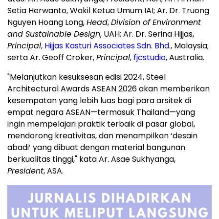
Setia Herwanto, Wakil Ketua Umum IAI; Ar. Dr.
Truong
Nguyen Hoang Long
,
Head
,
Division of Environment
and Sustainable Design
, UAH; Ar. Dr. Serina Hijjas,
Principal
,
Hijjas Kasturi Associates Sdn. Bhd.
,
Malaysia
;
serta Ar.
Geoff Croker
,
Principal
,
fjcstudio
,
Australia
.
"Melanjutkan kesuksesan edisi 2024, Steel
Architectural Awards ASEAN 2026 akan memberikan
kesempatan yang lebih luas bagi para arsitek di
empat negara ASEAN—termasuk Thailand—yang
ingin mempelajari praktik terbaik di pasar global,
mendorong kreativitas, dan menampilkan ‘desain
abadi’ yang dibuat dengan material bangunan
berkualitas tinggi," kata Ar. Asae Sukhyanga,
President
, ASA.