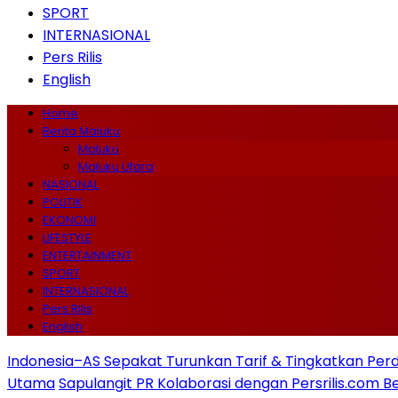
SPORT
INTERNASIONAL
Pers Rilis
English
Home
Berita Maluku
Maluku
Maluku Utara
NASIONAL
POLITIK
EKONOMI
LIFESTYLE
ENTERTAINMENT
SPORT
INTERNASIONAL
Pers Rilis
English
Indonesia–AS Sepakat Turunkan Tarif & Tingkatkan Per
Utama
Sapulangit PR Kolaborasi dengan Persrilis.com 