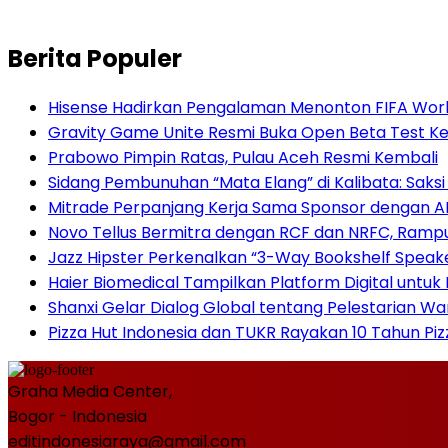
Berita Populer
Hisense Hadirkan Pengalaman Menonton FIFA World
Gravity Game Unite Resmi Buka Open Beta Test Ke
Prabowo Pimpin Ratas, Pulau Aceh Resmi Kembali
Sidang Pembunuhan “Mata Elang” di Kalibata: Sak
Mitrade Perpanjang Kerja Sama Sponsor dengan AFA 
Novo Tellus Bermitra dengan RCF dan NRFC, Rampun
Jazz Hipster Perkenalkan “3-Way Bookshelf Speak
Haier Biomedical Tampilkan Platform Digital untuk
Shanxi Gelar Dialog Global tentang Pelestarian W
Pizza Hut Indonesia dan TUKR Rayakan 10 Tahun Piz
Graha Media Center,
Bogor - Indonesia
editindonesiaraya@gmail.com