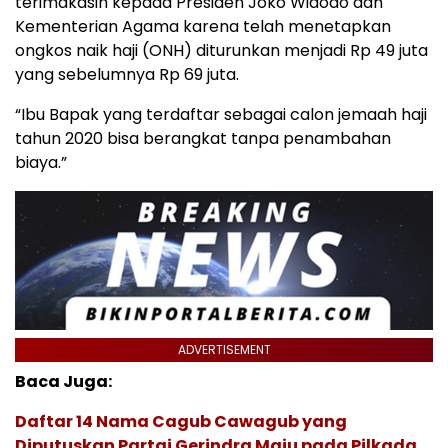
terimakasih kepada Presiden Joko Widodo dan
Kementerian Agama karena telah menetapkan
ongkos naik haji (ONH) diturunkan menjadi Rp 49 juta
yang sebelumnya Rp 69 juta.
“Ibu Bapak yang terdaftar sebagai calon jemaah haji
tahun 2020 bisa berangkat tanpa penambahan
biaya.”
ADVERTISEMENT
Baca Juga:
Daftar 14 Nama Cagub Cawagub yang
Diputuskan Partai Gerindra Maju pada Pilkada