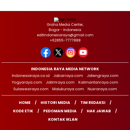
Graha Media Center,
Bogor - Indonesia
editindonesiaraya@gmail.com
+62855-7777888
INDONESIA RAYA MEDIA NETWORK
Indonesiaraya.co.id
Jabarraya.com
Jatengraya.com
Yogyaraya.com
Jatimraya.com
Kalimantanraya.com
Sulawesiraya.com
Malukuraya.com
Nusraraya.com
HOME
HISTORI MEDIA
TIM REDAKSI
KODE ETIK
PEDOMAN MEDIA
HAK JAWAB
KONTAK IKLAN