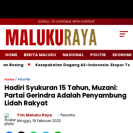
SCROLL TO CONTINUE WITH CONTENT
HOME
BERITA MALUKU
NASIONAL
POLITIK
EKONOMI
eing
Kesepakatan Dagang AS–Indonesia: Ekspor Tembaga &
/
Home
POLITIK
Hadiri Syukuran 15 Tahun, Muzani:
Partai Gerindra Adalah Penyambung
Lidah Rakyat
Tim Maluku Raya
- Pewarta
Minggu, 19 Februari 2023