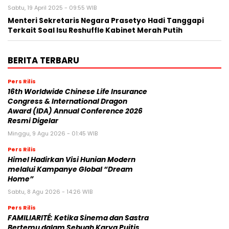
Sabtu, 19 April 2025 - 09:55 WIB
Menteri Sekretaris Negara Prasetyo Hadi Tanggapi
Terkait Soal Isu Reshuffle Kabinet Merah Putih
BERITA TERBARU
Pers Rilis
16th Worldwide Chinese Life Insurance
Congress & International Dragon
Award (IDA) Annual Conference 2026
Resmi Digelar
Minggu, 9 Agu 2026 - 01:45 WIB
Pers Rilis
Himel Hadirkan Visi Hunian Modern
melalui Kampanye Global “Dream
Home”
Sabtu, 8 Agu 2026 - 14:26 WIB
Pers Rilis
FAMILIARITÉ: Ketika Sinema dan Sastra
Bertemu dalam Sebuah Karya Puitis