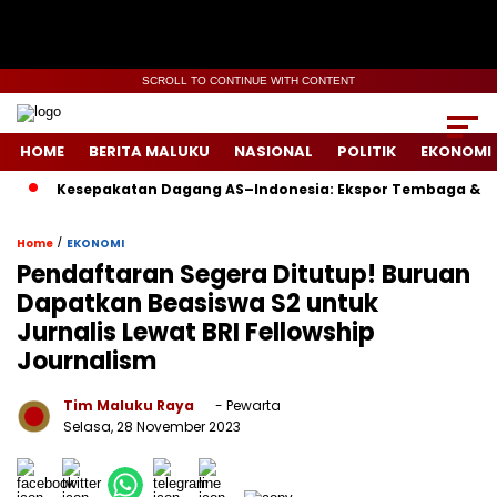
SCROLL TO CONTINUE WITH CONTENT
HOME
BERITA MALUKU
NASIONAL
POLITIK
EKONOMI
Kesepakatan Dagang AS–Indonesia: Ekspor Tembaga & Boeing 
/
Home
EKONOMI
Pendaftaran Segera Ditutup! Buruan
Dapatkan Beasiswa S2 untuk
Jurnalis Lewat BRI Fellowship
Journalism
Tim Maluku Raya
- Pewarta
Selasa, 28 November 2023