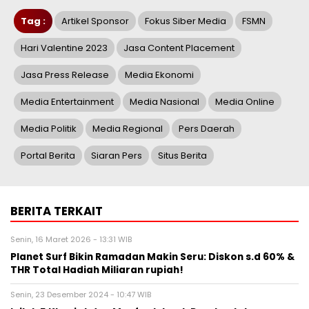
Tag :
Artikel Sponsor
Fokus Siber Media
FSMN
Hari Valentine 2023
Jasa Content Placement
Jasa Press Release
Media Ekonomi
Media Entertainment
Media Nasional
Media Online
Media Politik
Media Regional
Pers Daerah
Portal Berita
Siaran Pers
Situs Berita
BERITA TERKAIT
Senin, 16 Maret 2026 - 13:31 WIB
Planet Surf Bikin Ramadan Makin Seru: Diskon s.d 60% &
THR Total Hadiah Miliaran rupiah!
Senin, 23 Desember 2024 - 10:47 WIB