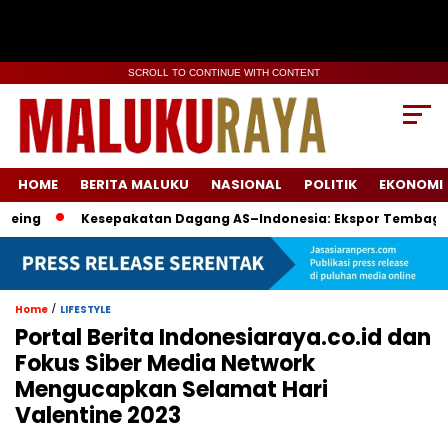
SCROLL TO CONTINUE WITH CONTENT
HOME
BERITA MALUKU
NASIONAL
POLITIK
EKONOMI
Kesepakatan Dagang AS–Indonesia: Ekspor Tembaga & Boei
/
Home
LIFESTYLE
Portal Berita Indonesiaraya.co.id dan
Fokus Siber Media Network
Mengucapkan Selamat Hari
Valentine 2023