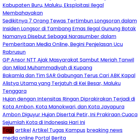
Kabupaten Buru, Maluku, Eksploitasi Ilegal
Membahayakan
Sedikitnya 7 Orang Tewas Tertimbun Longsoran dalam
Insiden Longsor di Tambang Emas Ilegal Gunung Botak
Namanya Disebut Sebagai Narasumber dalam
Pemberitaan Media Online, Begini Penjelasan Ucu
Rabrusun
GP Ansor NTT Ajak Masyarakat Sambut Meriah Tanwil
dan Milad Muhammadiyah di Kupang
Bakamla dan Tim SAR Gabungan Terus Cari ABK Kapal
Alistya Utama yang Terjatuh di Kei Besar, Maluku
Tenggara
Hujan dengan Intensitas Ringan Diprakirakan Terjadi di
Kota Ambon, Kota Manokwari, dan Kota Jayapura
Ambon Diguyur Hujan Disertai Petir, Ini Prakiraan Cuaca
Sejumlah Kota di Indonesia Hari Ini
Tag :
artikel
Artikel Tugas Kampus
breaking news
media online
Portal Berita