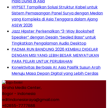
Piala Dunia di Asia
HYPSET Tampilkan Solusi Struktur Kabel untuk
Sistem Pemasangan Panel Surya dengan Medan
yang Kompleks di Asia Tenggara dalam Ajang
ASEW 2026
Jazz Hipster Perkenalkan “3-Way Bookshelf
Speaker” dengan Desain “Sealed Bass” untuk
Tingkatkan Pengalaman Audio Desktop
PADMA RUN BANDUNG 2026 KEMBALI DIGELAR
DENGAN MISI YANG LEBIH BESAR, MENYATUKAN
PARA PELARI UNTUK PERUBAHAN
Konektivitas Berbasis AI: Asia Pasifik Susun Arah
Menuju Masa Depan Digital yang Lebih Cerdas
Graha Media Center,
Bogor - Indonesia
editindonesiaraya@gmail.com
+62855-7777888