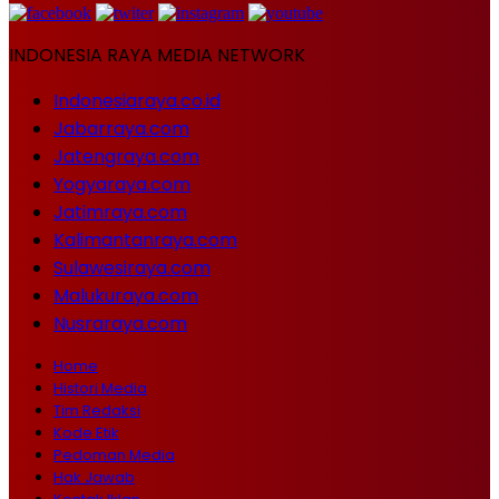
INDONESIA RAYA MEDIA NETWORK
Indonesiaraya.co.id
Jabarraya.com
Jatengraya.com
Yogyaraya.com
Jatimraya.com
Kalimantanraya.com
Sulawesiraya.com
Malukuraya.com
Nusraraya.com
Home
Histori Media
Tim Redaksi
Kode Etik
Pedoman Media
Hak Jawab