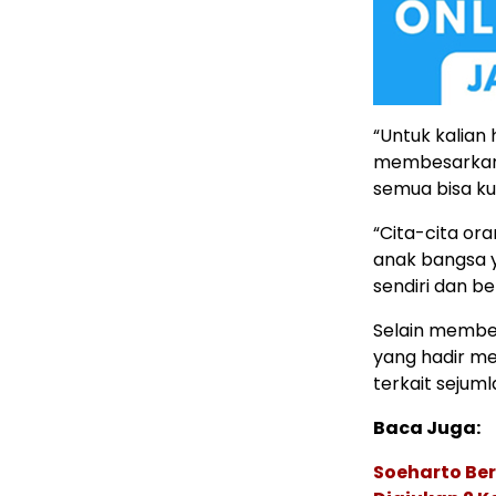
“Untuk kalian
membesarkan 
semua bisa ku
“Cita-cita or
anak bangsa y
sendiri dan b
Selain membe
yang hadir m
terkait sejumla
Baca Juga:
Soeharto Ber