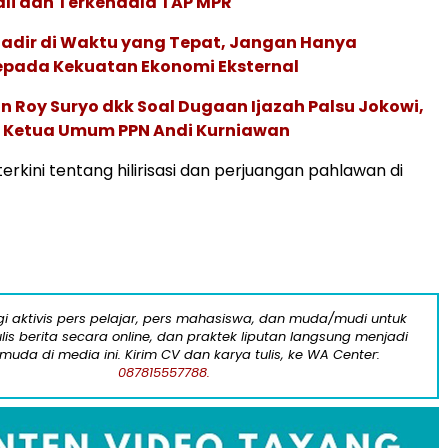
ali dan Terkendala TAP MPR
adir di Waktu yang Tepat, Jangan Hanya
epada Kekuatan Ekonomi Eksternal
n Roy Suryo dkk Soal Dugaan Ijazah Palsu Jokowi,
sa Ketua Umum PPN Andi Kurniawan
erkini tentang hilirisasi dan perjuangan pahlawan di
i aktivis pers pelajar, pers mahasiswa, dan muda/mudi untuk
lis berita secara online, dan praktek liputan langsung menjadi
 muda di media ini. Kirim CV dan karya tulis, ke WA Center:
087815557788.