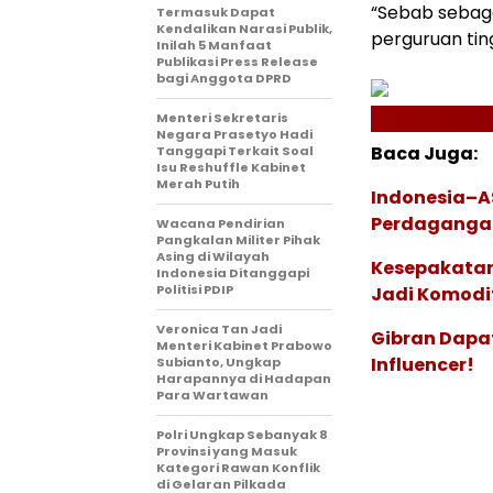
“Sebab sebag
Termasuk Dapat
Kendalikan Narasi Publik,
perguruan tin
Inilah 5 Manfaat
Publikasi Press Release
bagi Anggota DPRD
Menteri Sekretaris
Negara Prasetyo Hadi
Baca Juga:
Tanggapi Terkait Soal
Isu Reshuffle Kabinet
Merah Putih
Indonesia–A
Perdagangan
Wacana Pendirian
Pangkalan Militer Pihak
Asing di Wilayah
Kesepakatan
Indonesia Ditanggapi
Politisi PDIP
Jadi Komod
Veronica Tan Jadi
Gibran Dapat
Menteri Kabinet Prabowo
Influencer!
Subianto, Ungkap
Harapannya di Hadapan
Para Wartawan
Polri Ungkap Sebanyak 8
Provinsi yang Masuk
Kategori Rawan Konflik
di Gelaran Pilkada