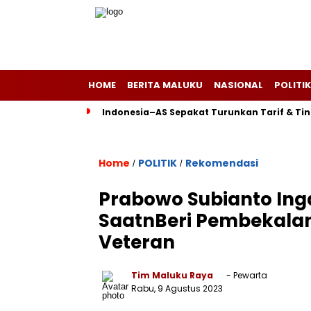
HOME
BERITA MALUKU
NASIONAL
POLITIK
Indonesia–AS Sepakat Turunkan Tarif & Ti
Home
POLITIK
Rekomendasi
/
/
Prabowo Subianto Ing
SaatnBeri Pembekala
Veteran
Tim Maluku Raya
- Pewarta
Rabu, 9 Agustus 2023