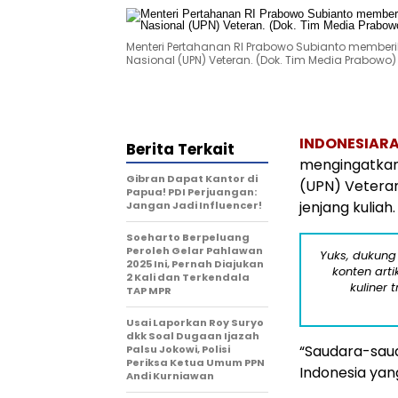
Menteri Pertahanan RI Prabowo Subianto membe
Nasional (UPN) Veteran. (Dok. Tim Media Prabowo)
INDONESIARA
Berita Terkait
mengingatkan
Gibran Dapat Kantor di
(UPN) Veteran
Papua! PDI Perjuangan:
jenjang kuliah.
Jangan Jadi Influencer!
Soeharto Berpeluang
Peroleh Gelar Pahlawan
Yuks, dukung
2025 Ini, Pernah Diajukan
konten arti
2 Kali dan Terkendala
kuliner 
TAP MPR
Usai Laporkan Roy Suryo
dkk Soal Dugaan Ijazah
“Saudara-saud
Palsu Jokowi, Polisi
Periksa Ketua Umum PPN
Indonesia yang
Andi Kurniawan