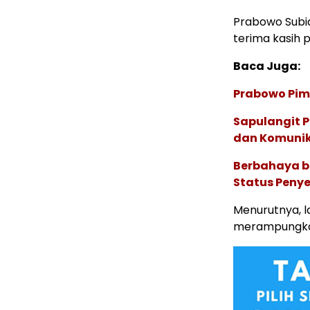
Prabowo Subi
terima kasih 
Baca Juga:
Prabowo Pimp
Sapulangit P
dan Komunik
Berbahaya b
Status Peny
Menurutnya, l
merampungkan