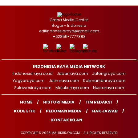
Graha Media Center,
Bogor - Indonesia
editindonesiaraya@gmail.com
+62855-7777888
INDONESIA RAYA MEDIA NETWORK
Indonesiaraya.co.id
Jabarraya.com
Jatengraya.com
Yogyaraya.com
Jatimraya.com
Kalimantanraya.com
Sulawesiraya.com
Malukuraya.com
Nusraraya.com
HOME
HISTORI MEDIA
TIM REDAKSI
KODE ETIK
PEDOMAN MEDIA
HAK JAWAB
KONTAK IKLAN
COPYRIGHT © 2026 MALUKURAYA.COM - ALL RIGHTS RESERVED