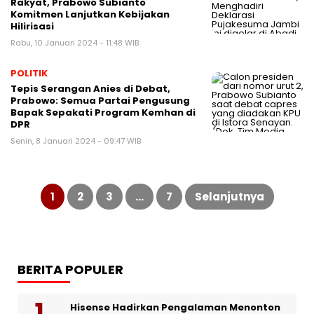
Rakyat, Prabowo Subianto
Komitmen Lanjutkan Kebijakan
Hilirisasi
Rabu, 10 Januari 2024 - 11:48 WIB
POLITIK
Tepis Serangan Anies di Debat,
Prabowo: Semua Partai Pengusung
Bapak Sepakati Program Kemhan di
DPR
Senin, 8 Januari 2024 - 09:47 WIB
Paginasi
pos
1
2
3
…
7
Selanjutnya
BERITA POPULER
Hisense Hadirkan Pengalaman Menonton