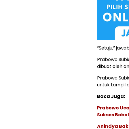
“Setuju,” jaw
Prabowo Subi
dibuat oleh 
Prabowo Subi
untuk tampil d
Baca Juga:
Prabowo Ucap
Sukses Bobo
Anindya Bakr