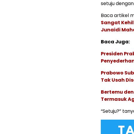
setuju dengan
Baca artikel me
Sangat Kehi
Junaidi Mah
Baca Juga:
Presiden Pra
Penyederhan
Prabowo Sub
Tak Usah Di
Bertemu deng
Termasuk Ag
“Setuju?” tan