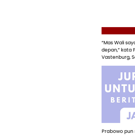
“Mas Wali say
depan,” kata 
Vastenburg, So
Prabowo pun 