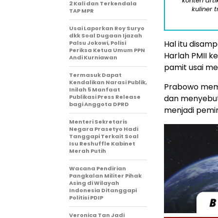
konten arti
2 Kali dan Terkendala
kuliner 
TAP MPR
Usai Laporkan Roy Suryo
dkk Soal Dugaan Ijazah
Hal itu disamp
Palsu Jokowi, Polisi
Periksa Ketua Umum PPN
Harlah PMII ke
Andi Kurniawan
pamit usai me
Termasuk Dapat
Kendalikan Narasi Publik,
Prabowo mema
Inilah 5 Manfaat
Publikasi Press Release
dan menyebut 
bagi Anggota DPRD
menjadi pemi
Menteri Sekretaris
Negara Prasetyo Hadi
Tanggapi Terkait Soal
Isu Reshuffle Kabinet
Merah Putih
Wacana Pendirian
Pangkalan Militer Pihak
Asing di Wilayah
Indonesia Ditanggapi
Politisi PDIP
Veronica Tan Jadi