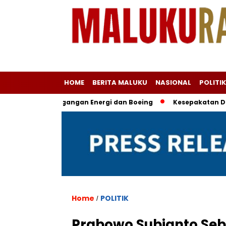
HOME
BERITA MALUKU
NASIONAL
POLITIK
an Perdagangan Energi dan Boeing
Kesepakatan Dagang AS–
Home
POLITIK
/
Prabowo Subianto Seb