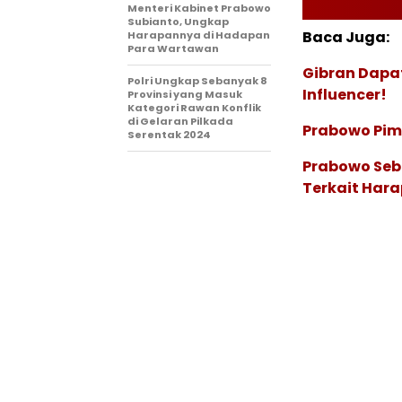
Menteri Kabinet Prabowo
Subianto, Ungkap
Baca Juga:
Harapannya di Hadapan
Para Wartawan
Gibran Dapat
Polri Ungkap Sebanyak 8
Influencer!
Provinsi yang Masuk
Kategori Rawan Konflik
di Gelaran Pilkada
Prabowo Pimp
Serentak 2024
Prabowo Sebu
Terkait Hara