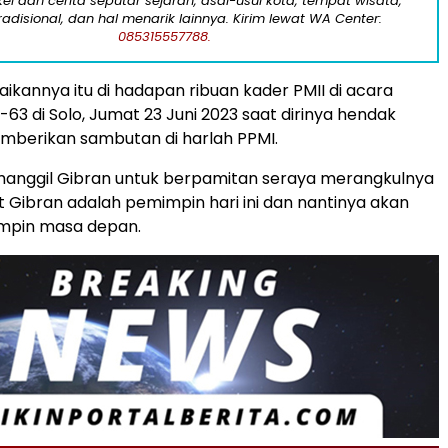
kel dan cerita seputar sejarah, asal-usul kota, tempat wisata,
tradisional, dan hal menarik lainnya. Kirim lewat WA Center:
085315557788.
aikannya itu di hadapan ribuan kader PMII di acara
-63 di Solo, Jumat 23 Juni 2023 saat dirinya hendak
mberikan sambutan di harlah PPMI.
nggil Gibran untuk berpamitan seraya merangkulnya
Gibran adalah pemimpin hari ini dan nantinya akan
mpin masa depan.