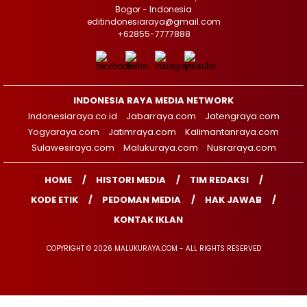
Bogor - Indonesia
editindonesiaraya@gmail.com
+62855-7777888
INDONESIA RAYA MEDIA NETWORK
Indonesiaraya.co.id
Jabarraya.com
Jatengraya.com
Yogyaraya.com
Jatimraya.com
Kalimantanraya.com
Sulawesiraya.com
Malukuraya.com
Nusraraya.com
HOME
HISTORI MEDIA
TIM REDAKSI
KODE ETIK
PEDOMAN MEDIA
HAK JAWAB
KONTAK IKLAN
COPYRIGHT © 2026 MALUKURAYA.COM - ALL RIGHTS RESERVED