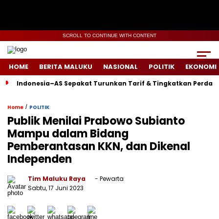
SCROLL TO CONTINUE WITH CONTENT
HOME
BERITA MALUKU
NASIONAL
POLITIK
EKONOMI
Indonesia–AS Sepakat Turunkan Tarif & Tingkatkan Perdag
/
Home
POLITIK
Publik Menilai Prabowo Subianto
Mampu dalam Bidang
Pemberantasan KKN, dan Dikenal
Independen
Tim Maluku Raya
- Pewarta
Sabtu, 17 Juni 2023