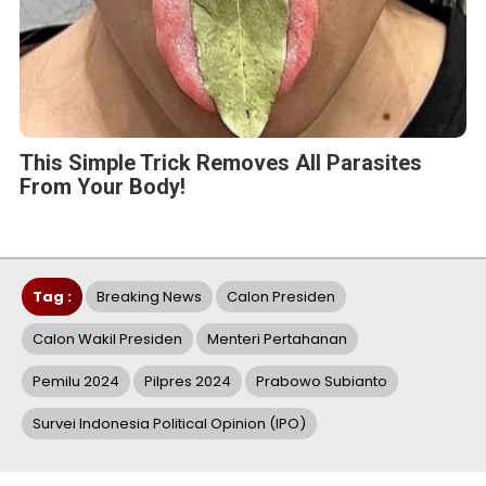
This Simple Trick Removes All Parasites
From Your Body!
Tag :
Breaking News
Calon Presiden
Calon Wakil Presiden
Menteri Pertahanan
Pemilu 2024
Pilpres 2024
Prabowo Subianto
Survei Indonesia Political Opinion (IPO)