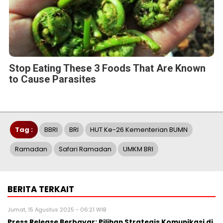
Stop Eating These 3 Foods That Are Known
to Cause Parasites
Tag :
BBRI
BRI
HUT Ke-26 Kementerian BUMN
Ramadan
Safari Ramadan
UMKM BRI
BERITA TERKAIT
Jumat, 15 Agustus 2025 - 06:21 WIB
Press Release Berbayar: Pilihan Strategis Komunikasi di