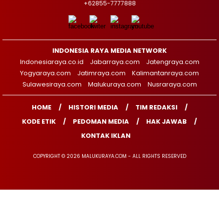
+62855-7777888
INDONESIA RAYA MEDIA NETWORK
Indonesiaraya.co.id
Jabarraya.com
Jatengraya.com
Yogyaraya.com
Jatimraya.com
Kalimantanraya.com
Sulawesiraya.com
Malukuraya.com
Nusraraya.com
HOME
HISTORI MEDIA
TIM REDAKSI
KODE ETIK
PEDOMAN MEDIA
HAK JAWAB
KONTAK IKLAN
COPYRIGHT © 2026 MALUKURAYA.COM - ALL RIGHTS RESERVED