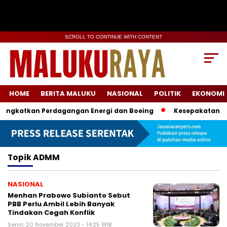
SCROLL TO CONTINUE WITH CONTENT
HOME
BERITA MALUKU
NASIONAL
POLITIK
EKONOMI
Tingkatkan Perdagangan Energi dan Boeing
Kesepakatan Da
Topik
ADMM
NASIONAL
Menhan Prabowo Subianto Sebut
PBB Perlu Ambil Lebih Banyak
Tindakan Cegah Konflik
Senin, 20 November 2023 - 14:25 WIB