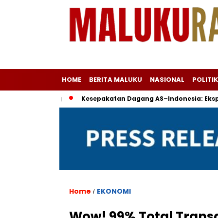
HOME
BERITA MALUKU
NASIONAL
POLITIK
 dan Boeing
Kesepakatan Dagang AS–Indonesia: Ekspor Te
Home
EKONOMI
/
Wow! 99% Total Transa