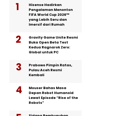
Hisense Hadirkan
Pengalaman Menonton
FIFA World Cup 2026™
yang Lebih Seru dan
Imersif dari Rumah
Gravity Game Unite Resmi
Buka Open Beta Test
Kedua Ragnarok Zero:
Global untuk PC
Prabowo Pimpin Ratas,
Pulau Aceh Resmi
Kembali
Mouser Bahas Masa
Depan Robot Humanoid
Lewat Episode “Rise of the
Robots”
Sidang Pembunuhan