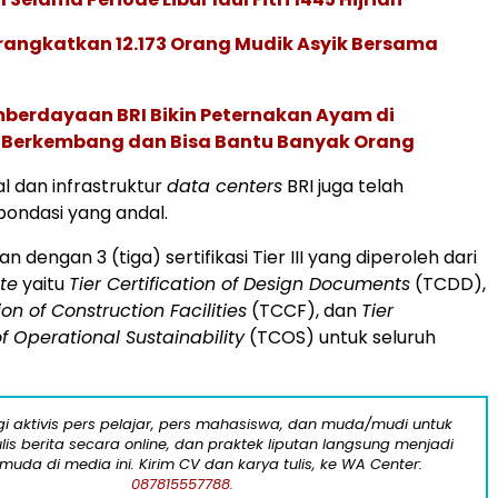
rangkatkan 12.173 Orang Mudik Asyik Bersama
berdayaan BRI Bikin Peternakan Ayam di
i Berkembang dan Bisa Bantu Banyak Orang
al dan infrastruktur
data centers
BRI juga telah
ondasi yang andal.
kan dengan 3 (tiga) sertifikasi Tier III yang diperoleh dari
ute
yaitu
Tier Certification of Design Documents
(TCDD),
ion of Construction Facilities
(TCCF), dan
Tier
of Operational Sustainability
(TCOS) untuk seluruh
i aktivis pers pelajar, pers mahasiswa, dan muda/mudi untuk
lis berita secara online, dan praktek liputan langsung menjadi
 muda di media ini. Kirim CV dan karya tulis, ke WA Center:
087815557788.