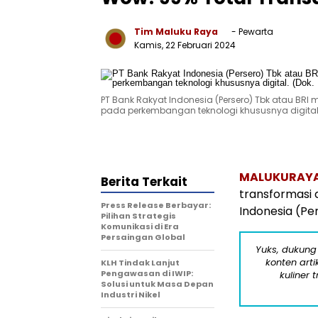
Tim Maluku Raya
- Pewarta
Kamis, 22 Februari 2024
PT Bank Rakyat Indonesia (Persero) Tbk atau BRI m
pada perkembangan teknologi khususnya digital. 
MALUKURAY
Berita Terkait
transformasi d
Press Release Berbayar:
Indonesia (Per
Pilihan Strategis
Komunikasi di Era
Persaingan Global
Yuks, dukung
konten arti
KLH Tindak Lanjut
Pengawasan di IWIP:
kuliner 
Solusi untuk Masa Depan
Industri Nikel