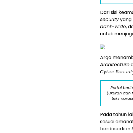
Dari sisi keam
security
yang 
bank-wide
, 
untuk menjaga
Arga menamba
Architecture
d
Cyber Securi
Portal beri
(ukuran dan 
teks naras
Pada tahun la
sesuai amanat
berdasarkan