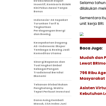
Direksi Masih Dapat
Selama tahun 2
Insentif, Komisaris BUMN
dilakukan melal
Kini Fokus Awasi Tanpa
Bonus
Sementara itu
Indonesia–AS Sepakat
unit kerja BRI.
Turunkan Tarif &
Tingkatkan
Perdagangan Energi
dan Boeing
Kesepakatan Dagang
AS–Indonesia: Ekspor
Baca Juga:
Tembaga & Boeing Jadi
Komoditas Utama
Mudah dan P
Sinergi Bapanas dan
Lewat BRImo
Tual Angkat Embal
Sebagai Pangan
796 Ribu Age
Tradisional Bernilai
Ekonomi
Masyarakat 
Tekanan Global Bukan
Asisten Virt
Penghalang, Waktu
Tepat Perkuat Investasi
Kebutuhan L
Dana Asing Kembali
Masuk, CSA Index Juni