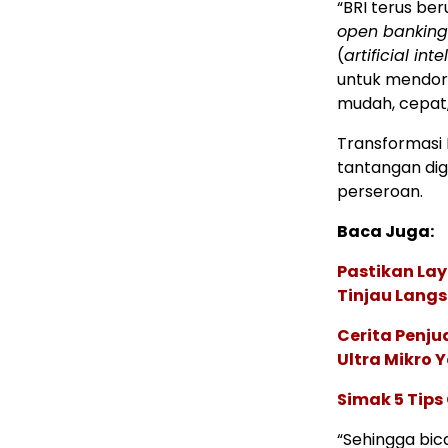
“BRI terus be
open banking
(
artificial int
untuk mendoro
mudah, cepat, 
Transformasi 
tantangan dig
perseroan.
Baca Juga:
Pastikan Lay
Tinjau Langs
Cerita Penj
Ultra Mikro 
Simak 5 Tips
“Sehingga bic