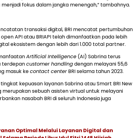
g menjadi fokus dalam jangka menengah,” tambahnya.
ncatatan transaksi digital, BRI mencatat pertumbuhan
pen API atau BRIAPI telah dimanfaatkan pada lebih
digital ekosistem dengan lebih dari 1.000 total partner.
manfaatan
Artificial Intelligence
(AI) Sabrina terus
a terdepan
customer handling
dengan melayani 55,6
ang masuk ke
contact center
BRI selama tahun 2023.
, tingkat kepuasan layanan Sabrina atau Smart BRI New
g merupakan sebuah asisten virtual untuk melayani
bankan nasabah BRI di seluruh Indonesia juga
ayanan Optimal Melalui Layanan Digital dan
Selama Periode Libur Idul Fitri 1445 Hijriah