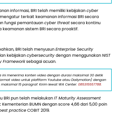
anan informasi, BRI telah memiliki kebijakan
cyber
mengatur terkait keamanan informasi BRI secara
dan fungsi pemantauan
cyber threat
secara kontinu
 keamanan sistem BRI secara proaktif.
hkan, BRI telah menyusun
Enterprise Security
an kebijakan
cybersecurity
dengan menggunakan
NIST
ty Framework
sebagai acuan.
ta ini menerima konten video dengan durasi maksimal 30 detik
format video untuk plaftform Youtube atau Dailymotion) dengan
i maksimal 15 paragraf. Kirim lewat WA Center:
085315557788.
lu BRI pun telah melakukan
IT Maturity Assessment
 Kementerian BUMN dengan score 4,66 dari 5,00 poin
best practice
COBIT 2019.