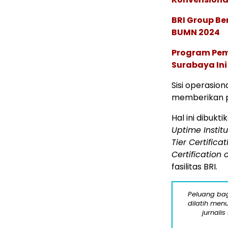
BRI Group Be
BUMN 2024
Program Pem
Surabaya In
Sisi operasion
memberikan p
Hal ini dibukti
Uptime Instit
Tier Certificat
Certification 
fasilitas BRI.
Peluang bag
dilatih menu
jurnalis