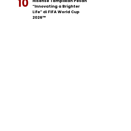
Hisense Tampilkan Pesan
“Innovating a Brighter
Life” di FIFA World Cup
2026™