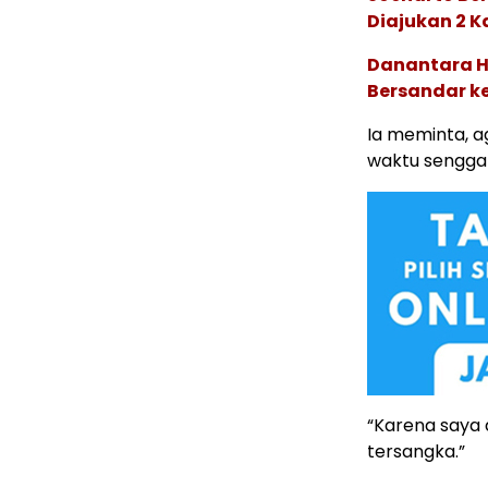
Diajukan 2 K
Danantara H
Bersandar k
Ia meminta, 
waktu senggan
“Karena saya d
tersangka.”