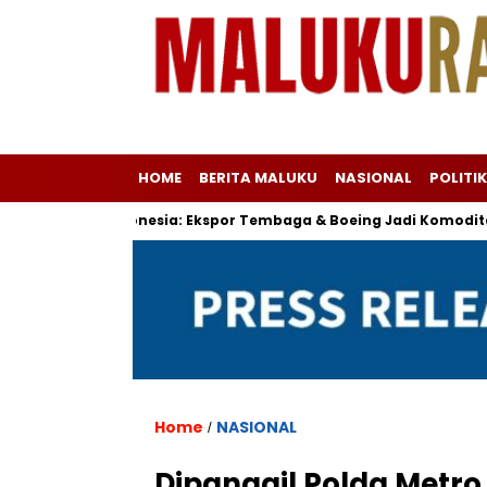
HOME
BERITA MALUKU
NASIONAL
POLITIK
 AS–Indonesia: Ekspor Tembaga & Boeing Jadi Komoditas Utam
Home
NASIONAL
/
Dipanggil Polda Metro