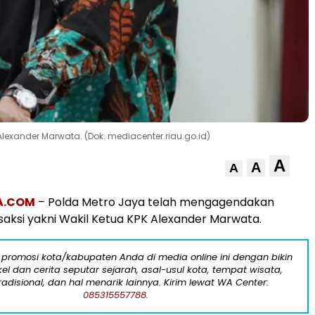
lexander Marwata. (Dok. mediacenter.riau.go.id)
A
A
A
A.COM
– Polda Metro Jaya telah mengagendakan
aksi yakni Wakil Ketua KPK Alexander Marwata.
 promosi kota/kabupaten Anda di media online ini dengan bikin
kel dan cerita seputar sejarah, asal-usul kota, tempat wisata,
tradisional, dan hal menarik lainnya. Kirim lewat WA Center:
085315557788.