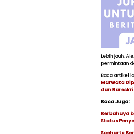
Lebih jauh, A
permintaan dar
Baca artikel la
Marwata Dip
dan Bareskri
Baca Juga:
Berbahaya b
Status Peny
Soeharto Ber