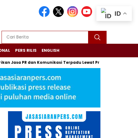
ID
ONAL
PERS RILIS
ENGLISH
sa PR dan Komunikasi Terpadu Lewat Press Release
Berbahaya