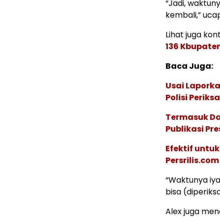
“Jadi, waktun
kembali,” uca
Lihat juga kont
136 Kbupaten
Baca Juga:
Usai Laporka
Polisi Perik
Termasuk Dap
Publikasi Pr
Efektif untu
Persrilis.co
“Waktunya iya
bisa (diperiksa
Alex juga mene