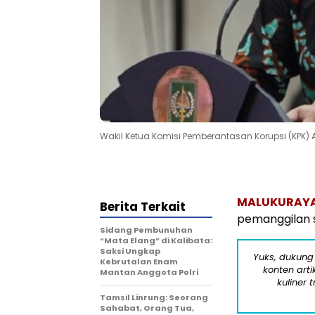
Wakil Ketua Komisi Pemberantasan Korupsi (KPK) A
MALUKURAY
Berita Terkait
pemanggilan s
Sidang Pembunuhan
“Mata Elang” di Kalibata:
Saksi Ungkap
Yuks, dukung
Kebrutalan Enam
konten arti
Mantan Anggota Polri
kuliner 
Tamsil Linrung: Seorang
Sahabat, Orang Tua,