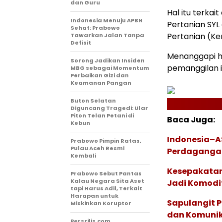
dan Guru
Hal itu terka
Indonesia Menuju APBN
Pertanian SYL
Sehat: Prabowo
Pertanian (Ke
Tawarkan Jalan Tanpa
Defisit
Menanggapi h
Sorong Jadikan Insiden
pemanggilan i
MBG sebagai Momentum
Perbaikan Gizi dan
Keamanan Pangan
Buton Selatan
Diguncang Tragedi: Ular
Piton Telan Petani di
Baca Juga:
Kebun
Indonesia–A
Prabowo Pimpin Ratas,
Pulau Aceh Resmi
Perdagangan
Kembali
Kesepakatan
Prabowo Sebut Pantas
Kalau Negara Sita Aset
Jadi Komod
tapi Harus Adil, Terkait
Harapan untuk
Sapulangit P
Miskinkan Koruptor
dan Komunik
Persrilis.com