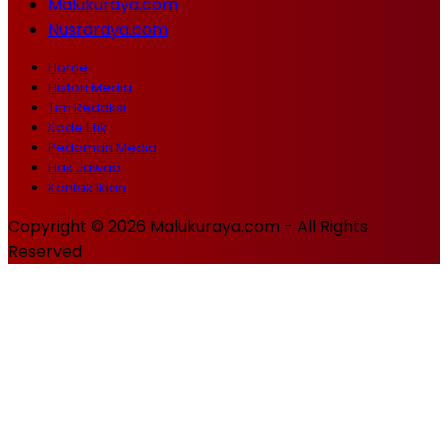
Malukuraya.com
Nusraraya.com
Home
Histori Media
Tim Redaksi
Kode Etik
Pedoman Media
Hak Jawab
Kontak Iklan
Copyright © 2026 Malukuraya.com - All Rights
Reserved