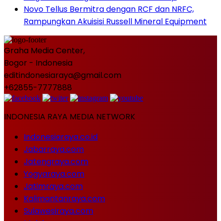
Novo Tellus Bermitra dengan RCF dan NRFC,
Rampungkan Akuisisi Russell Mineral Equipment
Graha Media Center,
Bogor - Indonesia
editindonesiaraya@gmail.com
+62855-7777888
INDONESIA RAYA MEDIA NETWORK
Indonesiaraya.co.id
Jabarraya.com
Jatengraya.com
Yogyaraya.com
Jatimraya.com
Kalimantanraya.com
Sulawesiraya.com