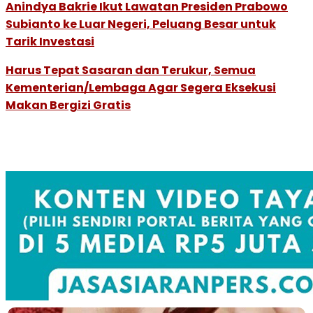
Anindya Bakrie Ikut Lawatan Presiden Prabowo
Subianto ke Luar Negeri, Peluang Besar untuk
Tarik Investasi
Harus Tepat Sasaran dan Terukur, Semua
Kementerian/Lembaga Agar Segera Eksekusi
Makan Bergizi Gratis