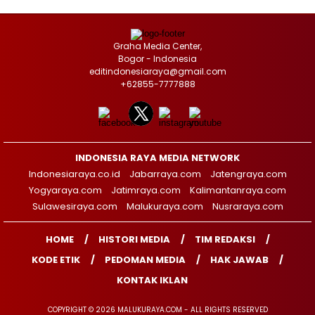
Graha Media Center,
Bogor - Indonesia
editindonesiaraya@gmail.com
+62855-7777888
INDONESIA RAYA MEDIA NETWORK
Indonesiaraya.co.id
Jabarraya.com
Jatengraya.com
Yogyaraya.com
Jatimraya.com
Kalimantanraya.com
Sulawesiraya.com
Malukuraya.com
Nusraraya.com
HOME
HISTORI MEDIA
TIM REDAKSI
KODE ETIK
PEDOMAN MEDIA
HAK JAWAB
KONTAK IKLAN
COPYRIGHT © 2026 MALUKURAYA.COM - ALL RIGHTS RESERVED