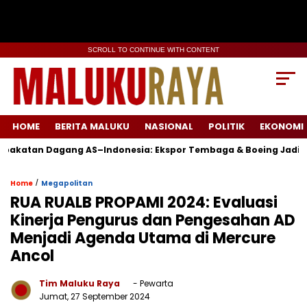
SCROLL TO CONTINUE WITH CONTENT
HOME
BERITA MALUKU
NASIONAL
POLITIK
EKONOMI
n Dagang AS–Indonesia: Ekspor Tembaga & Boeing Jadi Komodi
/
Home
Megapolitan
RUA RUALB PROPAMI 2024: Evaluasi
Kinerja Pengurus dan Pengesahan AD
Menjadi Agenda Utama di Mercure
Ancol
Tim Maluku Raya
- Pewarta
Jumat, 27 September 2024