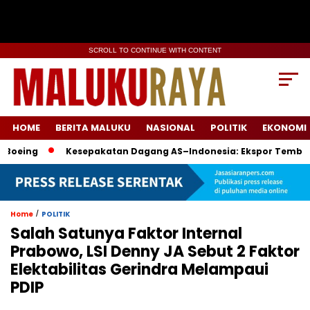
SCROLL TO CONTINUE WITH CONTENT
HOME
BERITA MALUKU
NASIONAL
POLITIK
EKONOMI
g
Kesepakatan Dagang AS–Indonesia: Ekspor Tembaga & Bo
/
Home
POLITIK
Salah Satunya Faktor Internal
Prabowo, LSI Denny JA Sebut 2 Faktor
Elektabilitas Gerindra Melampaui
PDIP