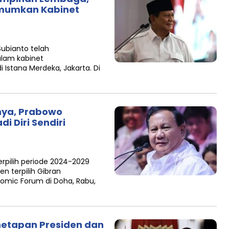
Umumkan Kabinet
ubianto telah
am kabinet
 Istana Merdeka, Jakarta. Di
ya, Prabowo
di Diri Sendiri
rpilih periode 2024-2029
n terpilih Gibran
omic Forum di Doha, Rabu,
netapan Presiden dan