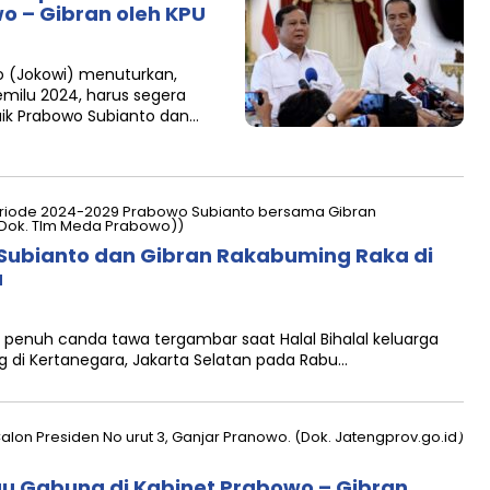
wo – Gibran oleh KPU
 (Jokowi) menuturkan,
Pemilu 2024, harus segera
aik Prabowo Subianto dan…
ubianto dan Gibran Rakabuming Raka di
a
nuh canda tawa tergambar saat Halal Bihalal keluarga
 di Kertanegara, Jakarta Selatan pada Rabu…
u Gabung di Kabinet Prabowo – Gibran