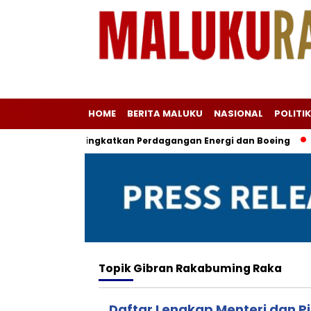
HOME
BERITA MALUKU
NASIONAL
POLITIK
an Tarif & Tingkatkan Perdagangan Energi dan Boeing
Kese
Topik
Gibran Rakabuming Raka
Daftar Lengkap Menteri dan 