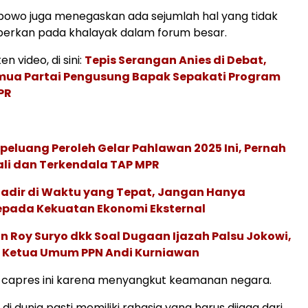
Prabowo juga menegaskan ada sejumlah hal yang tidak
berkan pada khalayak dalam forum besar.
en video, di sini:
Tepis Serangan Anies di Debat,
mua Partai Pengusung Bapak Sepakati Program
PR
peluang Peroleh Gelar Pahlawan 2025 Ini, Pernah
ali dan Terkendala TAP MPR
adir di Waktu yang Tepat, Jangan Hanya
epada Kekuatan Ekonomi Eksternal
n Roy Suryo dkk Soal Dugaan Ijazah Palsu Jokowi,
sa Ketua Umum PPN Andi Kurniawan
t capres ini karena menyangkut keamanan negara.
di dunia pasti memiliki rahasia yang harus dijaga dari