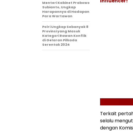
Influencer!
Menteri Kabinet Prabowo
Subianto, Ungkap
Harapannya di Hadapan
Para Wartawan
Polri Ungkap Sebanyak 8
Provinsi yang Masuk
Kategori Rawan Konflik
di Gelaran Pilkada
Serentak 2024
Terkait perta
selalu mengu
dengan Komisi 