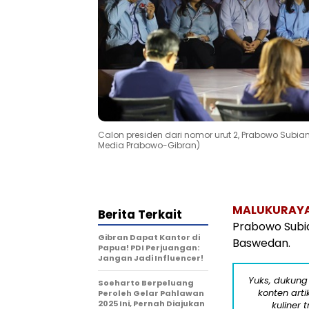
Calon presiden dari nomor urut 2, Prabowo Subia
Media Prabowo-Gibran)
MALUKURAY
Berita Terkait
Prabowo Subia
Gibran Dapat Kantor di
Baswedan.
Papua! PDI Perjuangan:
Jangan Jadi Influencer!
Yuks, dukung
Soeharto Berpeluang
konten arti
Peroleh Gelar Pahlawan
2025 Ini, Pernah Diajukan
kuliner 