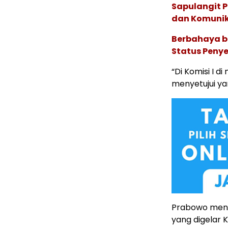
Sapulangit P
dan Komunik
Berbahaya b
Status Peny
“Di Komisi I 
menyetujui ya
Prabowo meny
yang digelar K