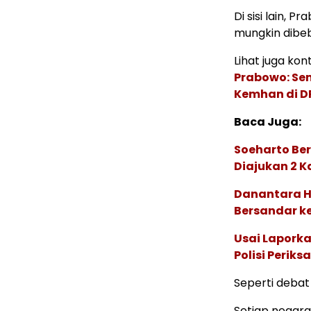
Di sisi lain, 
mungkin dibe
Lihat juga kont
Prabowo: Se
Kemhan di D
Baca Juga:
Soeharto Ber
Diajukan 2 K
Danantara H
Bersandar k
Usai Laporka
Polisi Perik
Seperti deba
Setiap negara 