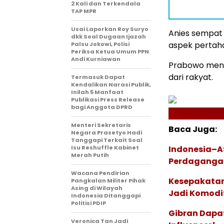
2 Kali dan Terkendala
TAP MPR
Usai Laporkan Roy Suryo
Anies sempat
dkk Soal Dugaan Ijazah
aspek pertah
Palsu Jokowi, Polisi
Periksa Ketua Umum PPN
Andi Kurniawan
Prabowo mene
dari rakyat.
Termasuk Dapat
Kendalikan Narasi Publik,
Inilah 5 Manfaat
Publikasi Press Release
bagi Anggota DPRD
Menteri Sekretaris
Baca Juga:
Negara Prasetyo Hadi
Tanggapi Terkait Soal
Isu Reshuffle Kabinet
Indonesia–A
Merah Putih
Perdagangan
Wacana Pendirian
Kesepakatan
Pangkalan Militer Pihak
Asing di Wilayah
Jadi Komod
Indonesia Ditanggapi
Politisi PDIP
Gibran Dapat
Veronica Tan Jadi