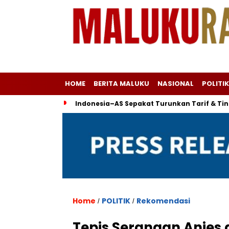
HOME
BERITA MALUKU
NASIONAL
POLITIK
Indonesia–AS Sepakat Turunkan Tarif & Ti
Home
POLITIK
Rekomendasi
/
/
Tepis Serangan Anies 