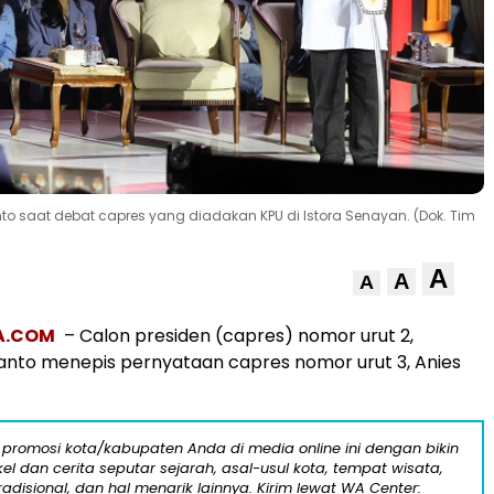
nto saat debat capres yang diadakan KPU di Istora Senayan. (Dok. Tim
A
A
A
A.COM
– Calon presiden (capres) nomor urut 2,
nto menepis pernyataan capres nomor urut 3, Anies
 promosi kota/kabupaten Anda di media online ini dengan bikin
kel dan cerita seputar sejarah, asal-usul kota, tempat wisata,
tradisional, dan hal menarik lainnya. Kirim lewat WA Center: