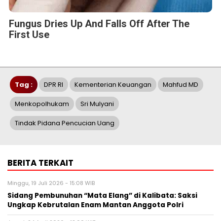
Fungus Dries Up And Falls Off After The
First Use
Tag :
DPR RI
Kementerian Keuangan
Mahfud MD
Menkopolhukam
Sri Mulyani
Tindak Pidana Pencucian Uang
BERITA TERKAIT
Minggu, 19 Juli 2026 - 15:08 WIB
Sidang Pembunuhan “Mata Elang” di Kalibata: Saksi
Ungkap Kebrutalan Enam Mantan Anggota Polri