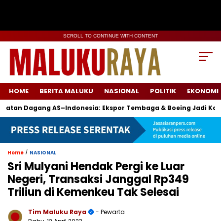
SCROLL TO CONTINUE WITH CONTENT
HOME
BERITA MALUKU
NASIONAL
POLITIK
EKONOMI
Dagang AS–Indonesia: Ekspor Tembaga & Boeing Jadi Komodita
/
Home
NASIONAL
Sri Mulyani Hendak Pergi ke Luar
Negeri, Transaksi Janggal Rp349
Triliun di Kemenkeu Tak Selesai
Tim Maluku Raya
- Pewarta